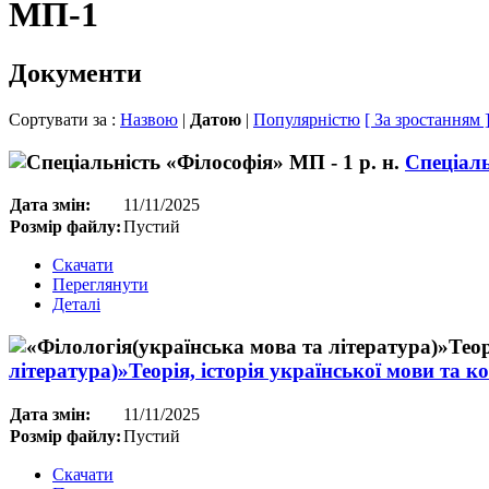
МП-1
Документи
Сортувати за :
Назвою
|
Датою
|
Популярністю
[ За зростанням 
Спеціаль
Дата змін:
11/11/2025
Розмір файлу:
Пустий
Скачати
Переглянути
Деталі
література)»Теорія, історія української мови та к
Дата змін:
11/11/2025
Розмір файлу:
Пустий
Скачати