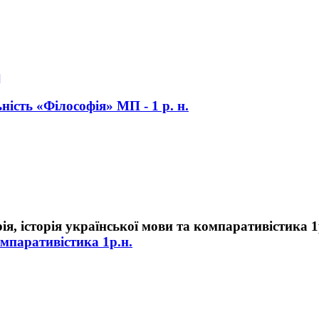
]
ність «Філософія» МП - 1 р. н.
омпаративістика 1р.н.