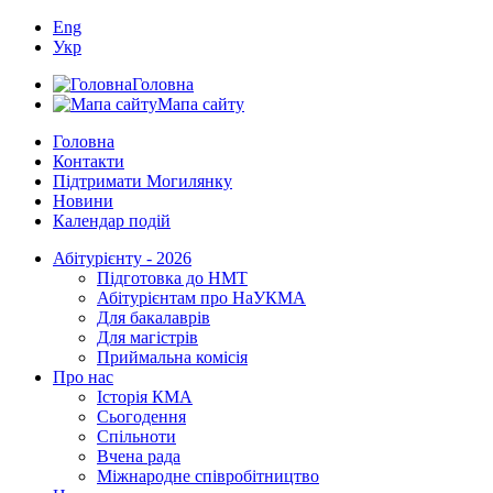
Eng
Укр
Головна
Мапа сайту
Головна
Контакти
Підтримати Могилянку
Новини
Календар подій
Абітурієнту - 2026
Підготовка до НМТ
Абітурієнтам про НаУКМА
Для бакалаврів
Для магістрів
Приймальна комісія
Про нас
Історія КМА
Сьогодення
Спільноти
Вчена рада
Міжнародне співробітництво