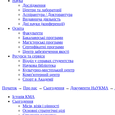
Наука
Дослідження
Центри та лабораторії
Аспірантура / Докторантура
Видавнича діяльність
Дні науки (конференції)
Освіта
Факультети
Бакалаврські програми
Магістерські програми
Сертифікатні програми
Центр забезпечення якості
Ресурси та сервіси
Відділ у справах студентства
Наукова бібліотека
Культурно-мистецький центр
Комп'ютерний центр
Спорт в Академії
Початок
→
Про нас
→
Сьогодення
→
Документи НаУКМА
→
Історія КМА
Сьогодення
Місія, візія і цінності
Основні стратегічні цілі