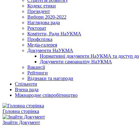
Стратегія розвитку
Кодекс етики
Президент
Вибори 2020-2022
Наглядова рада
Ректорат
Комітети, Ради НаУКМА
Профспілка
Медіа-галерея
Документи НаУКМА
Нормативні документи НаУКМА та доступ до 
Документи самоаналізу НаУКМА
Вакансії
Рейтинги
Відзнаки та нагороди
Спільноти
Вчена рада
Міжнародне співробітництво
Головна сторінка
Знайти Документ