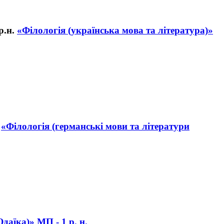
«Філологія (українська мова та література)»
«Філологія (германські мови та літератури
даїка)» МП - 1 р. н.