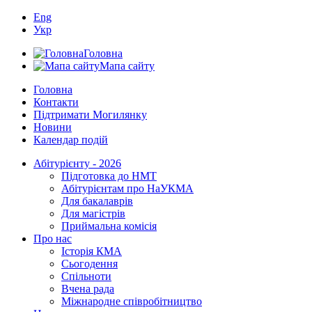
Eng
Укр
Головна
Мапа сайту
Головна
Контакти
Підтримати Могилянку
Новини
Календар подій
Абітурієнту - 2026
Підготовка до НМТ
Абітурієнтам про НаУКМА
Для бакалаврів
Для магістрів
Приймальна комісія
Про нас
Історія КМА
Сьогодення
Спільноти
Вчена рада
Міжнародне співробітництво