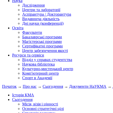
Наука
Дослідження
Центри та лабораторії
Аспірантура / Докторантура
Видавнича діяльність
Дні науки (конференції)
Освіта
Факультети
Бакалаврські програми
Магістерські програми
Сертифікатні програми
Центр забезпечення якості
Ресурси та сервіси
Відділ у справах студентства
Наукова бібліотека
Культурно-мистецький центр
Комп'ютерний центр
Спорт в Академії
Початок
→
Про нас
→
Сьогодення
→
Документи НаУКМА
→
Історія КМА
Сьогодення
Місія, візія і цінності
Основні стратегічні цілі