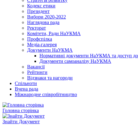
Стратегія розвитку
Кодекс етики
Президент
Вибори 2020-2022
Наглядова рада
Ректорат
Комітети, Ради НаУКМА
Профспілка
Медіа-галерея
Документи НаУКМА
Нормативні документи НаУКМА та доступ до 
Документи самоаналізу НаУКМА
Вакансії
Рейтинги
Відзнаки та нагороди
Спільноти
Вчена рада
Міжнародне співробітництво
Головна сторінка
Знайти Документ