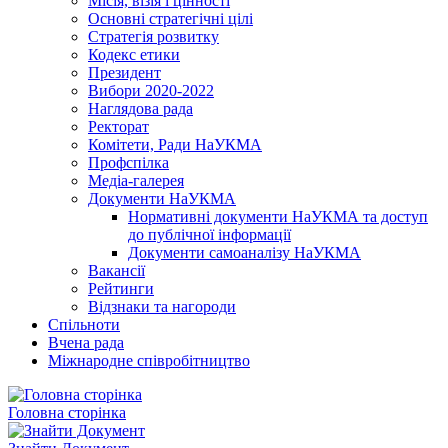
Місія, візія і цінності
Основні стратегічні цілі
Стратегія розвитку
Кодекс етики
Президент
Вибори 2020-2022
Наглядова рада
Ректорат
Комітети, Ради НаУКМА
Профспілка
Медіа-галерея
Документи НаУКМА
Нормативні документи НаУКМА та доступ
до публічної інформації
Документи самоаналізу НаУКМА
Вакансії
Рейтинги
Відзнаки та нагороди
Спільноти
Вчена рада
Міжнародне співробітництво
Головна сторінка