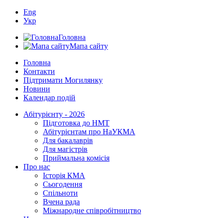
Eng
Укр
Головна
Мапа сайту
Головна
Контакти
Підтримати Могилянку
Новини
Календар подій
Абітурієнту - 2026
Підготовка до НМТ
Абітурієнтам про НаУКМА
Для бакалаврів
Для магістрів
Приймальна комісія
Про нас
Історія КМА
Сьогодення
Спільноти
Вчена рада
Міжнародне співробітництво