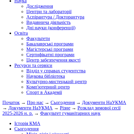
Наука
Дослідження
Центри та лабораторії
Аспірантура / Докторантура
Видавнича діяльність
Дні науки (конференції)
Освіта
Факультети
Бакалаврські програми
Магістерські програми
Сертифікатні програми
Центр забезпечення якості
Ресурси та сервіси
Відділ у справах студентства
Наукова бібліотека
Культурно-мистецький центр
Комп'ютерний центр
Спорт в Академії
Початок
→
Про нас
→
Сьогодення
→
Документи НаУКМА
→
Документи НаУКМА
→
Різне
→
Розклад зимової сесії
2025-2026 н. р.
→
Факультет гуманітарних наук
Історія КМА
Сьогодення