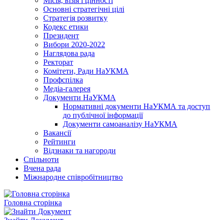
Місія, візія і цінності
Основні стратегічні цілі
Стратегія розвитку
Кодекс етики
Президент
Вибори 2020-2022
Наглядова рада
Ректорат
Комітети, Ради НаУКМА
Профспілка
Медіа-галерея
Документи НаУКМА
Нормативні документи НаУКМА та доступ
до публічної інформації
Документи самоаналізу НаУКМА
Вакансії
Рейтинги
Відзнаки та нагороди
Спільноти
Вчена рада
Міжнародне співробітництво
Головна сторінка