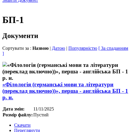
Знайти Документ
БП-1
Документи
Сортувати за :
Назвою
|
Датою
|
Популярністю
[ За спаданням
]
«Філологія (германські мови та літератури
(переклад включно))», перша - англійська БП - 1
р. н.
Дата змін:
11/11/2025
Розмір файлу:
Пустий
Скачати
Переглянути