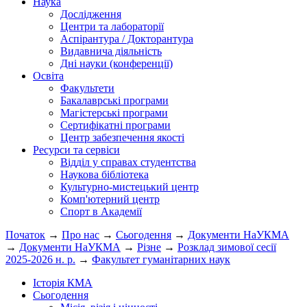
Наука
Дослідження
Центри та лабораторії
Аспірантура / Докторантура
Видавнича діяльність
Дні науки (конференції)
Освіта
Факультети
Бакалаврські програми
Магістерські програми
Сертифікатні програми
Центр забезпечення якості
Ресурси та сервіси
Відділ у справах студентства
Наукова бібліотека
Культурно-мистецький центр
Комп'ютерний центр
Спорт в Академії
Початок
→
Про нас
→
Сьогодення
→
Документи НаУКМА
→
Документи НаУКМА
→
Різне
→
Розклад зимової сесії
2025-2026 н. р.
→
Факультет гуманітарних наук
Історія КМА
Сьогодення