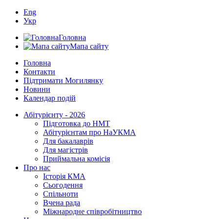
Eng
Укр
Головна
Мапа сайту
Головна
Контакти
Підтримати Могилянку
Новини
Календар подій
Абітурієнту - 2026
Підготовка до НМТ
Абітурієнтам про НаУКМА
Для бакалаврів
Для магістрів
Приймальна комісія
Про нас
Історія КМА
Сьогодення
Спільноти
Вчена рада
Міжнародне співробітництво