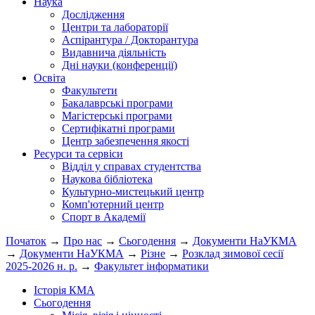
Наука
Дослідження
Центри та лабораторії
Аспірантура / Докторантура
Видавнича діяльність
Дні науки (конференції)
Освіта
Факультети
Бакалаврські програми
Магістерські програми
Сертифікатні програми
Центр забезпечення якості
Ресурси та сервіси
Відділ у справах студентства
Наукова бібліотека
Культурно-мистецький центр
Комп'ютерний центр
Спорт в Академії
Початок
→
Про нас
→
Сьогодення
→
Документи НаУКМА
→
Документи НаУКМА
→
Різне
→
Розклад зимової сесії
2025-2026 н. р.
→
Факультет інформатики
Історія КМА
Сьогодення