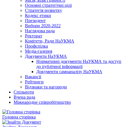
Місія, візія і цінності
Основні стратегічні цілі
Стратегія розвитку
Кодекс етики
Президент
Вибори 2020-2022
Наглядова рада
Ректорат
Комітети, Ради НаУКМА
Профспілка
Медіа-галерея
Документи НаУКМА
Нормативні документи НаУКМА та доступ
до публічної інформації
Документи самоаналізу НаУКМА
Вакансії
Рейтинги
Відзнаки та нагороди
Спільноти
Вчена рада
Міжнародне співробітництво
Головна сторінка