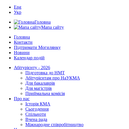
Eng
Укр
Головна
Мапа сайту
Головна
Контакти
Підтримати Могилянку
Новини
Календар подій
Абітурієнту - 2026
Підготовка до НМТ
Абітурієнтам про НаУКМА
Для бакалаврів
Для магістрів
Приймальна комісія
Про нас
Історія КМА
Сьогодення
Спільноти
Вчена рада
Міжнародне співробітництво