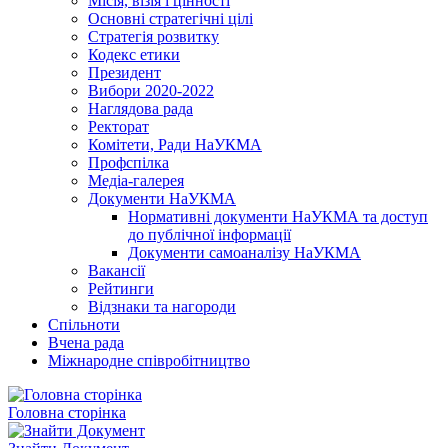
Місія, візія і цінності
Основні стратегічні цілі
Стратегія розвитку
Кодекс етики
Президент
Вибори 2020-2022
Наглядова рада
Ректорат
Комітети, Ради НаУКМА
Профспілка
Медіа-галерея
Документи НаУКМА
Нормативні документи НаУКМА та доступ
до публічної інформації
Документи самоаналізу НаУКМА
Вакансії
Рейтинги
Відзнаки та нагороди
Спільноти
Вчена рада
Міжнародне співробітництво
Головна сторінка