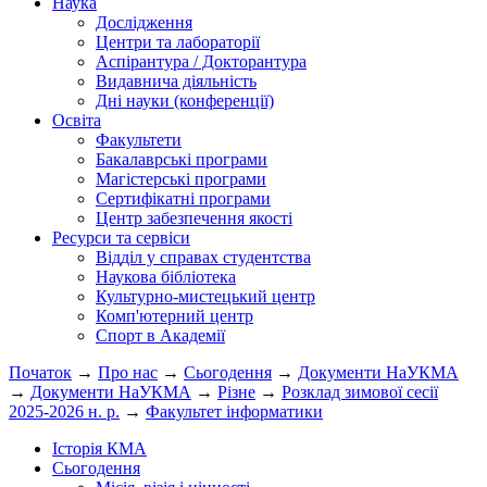
Наука
Дослідження
Центри та лабораторії
Аспірантура / Докторантура
Видавнича діяльність
Дні науки (конференції)
Освіта
Факультети
Бакалаврські програми
Магістерські програми
Сертифікатні програми
Центр забезпечення якості
Ресурси та сервіси
Відділ у справах студентства
Наукова бібліотека
Культурно-мистецький центр
Комп'ютерний центр
Спорт в Академії
Початок
→
Про нас
→
Сьогодення
→
Документи НаУКМА
→
Документи НаУКМА
→
Різне
→
Розклад зимової сесії
2025-2026 н. р.
→
Факультет інформатики
Історія КМА
Сьогодення