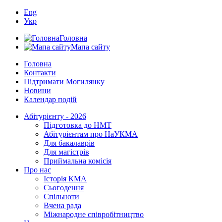
Eng
Укр
Головна
Мапа сайту
Головна
Контакти
Підтримати Могилянку
Новини
Календар подій
Абітурієнту - 2026
Підготовка до НМТ
Абітурієнтам про НаУКМА
Для бакалаврів
Для магістрів
Приймальна комісія
Про нас
Історія КМА
Сьогодення
Спільноти
Вчена рада
Міжнародне співробітництво