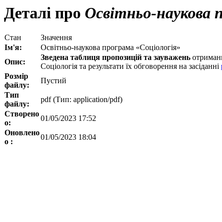
Деталі про
Освітньо-наукова п
Стан
Значення
Ім'я:
Освітньо-наукова програма «Соціологія»
Зведена таблиця пропозицій та зауважень
отримани
Опис:
Соціологія та результати їх обговорення на засіданні
Розмір
Пустий
файлу:
Тип
pdf (Тип: application/pdf)
файлу:
Створено
01/05/2023 17:52
о:
Оновлено
01/05/2023 18:04
о :