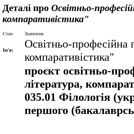
Деталі про
Освітньо-професій
компаративістика"
Стан
Значення
Освітньо-професійна п
Ім'я:
компаративістика"
проєкт освітньо-про
література, компара
035.01 Філологія (ук
першого (бакалаврсь