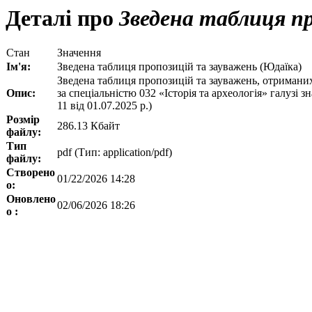
Деталі про
Зведена таблиця пр
Стан
Значення
Ім'я:
Зведена таблиця пропозицій та зауважень (Юдаїка)
Зведена таблиця пропозицій та зауважень, отриманих
Опис:
за спеціальністю 032 «Історія та археологія» галузі 
11 від 01.07.2025 р.)
Розмір
286.13 Кбайт
файлу:
Тип
pdf (Тип: application/pdf)
файлу:
Створено
01/22/2026 14:28
о:
Оновлено
02/06/2026 18:26
о :