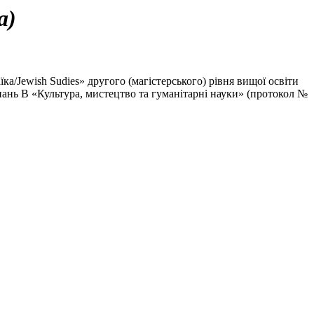
а)
а/Jewish Sudies» другого (магістерського) рівня вищої освіти
і знань В «Культура, мистецтво та гуманітарні науки» (протокол №