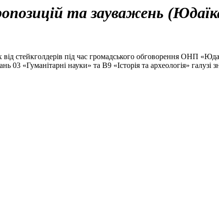
опозицій та зауважень (Юдаїк
 від стейкголдерів під час громадського обговорення ОНП «Юдаїк
знань 03 «Гуманітарні науки» та В9 «Історія та археологія» галуз