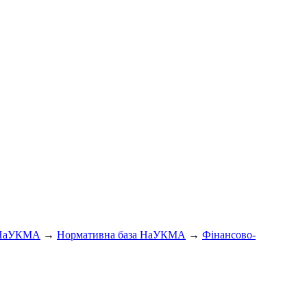
 НаУКМА
→
Нормативна база НаУКМА
→
Фінансово-