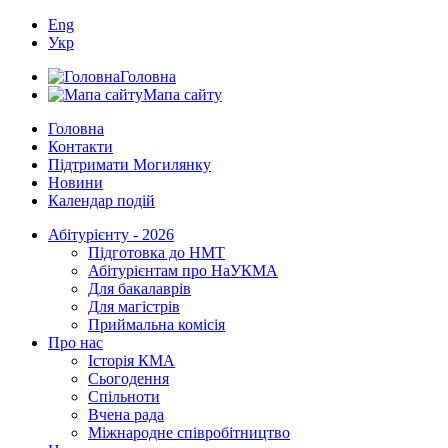
Eng
Укр
Головна
Мапа сайту
Головна
Контакти
Підтримати Могилянку
Новини
Календар подій
Абітурієнту - 2026
Підготовка до НМТ
Абітурієнтам про НаУКМА
Для бакалаврів
Для магістрів
Приймальна комісія
Про нас
Історія КМА
Сьогодення
Спільноти
Вчена рада
Міжнародне співробітництво