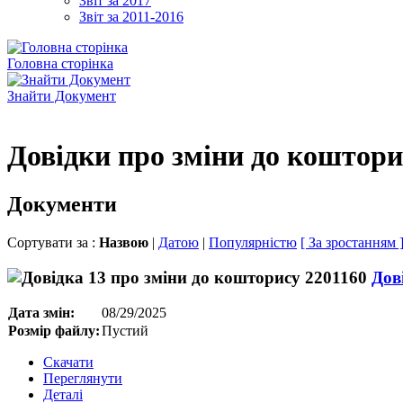
Звіт за 2017
Звіт за 2011-2016
Головна сторінка
Знайти Документ
Довідки про зміни до кошторис
Документи
Сортувати за :
Назвою
|
Датою
|
Популярністю
[ За зростанням 
Дов
Дата змін:
08/29/2025
Розмір файлу:
Пустий
Скачати
Переглянути
Деталі