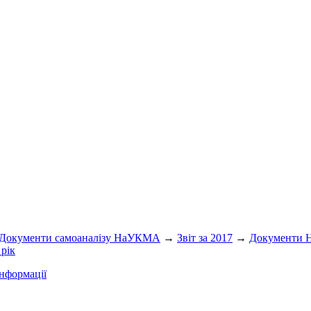
Документи самоаналізу НаУКМА
→
Звіт за 2017
→
Документи
рік
нформації