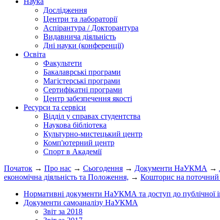
Наука
Дослідження
Центри та лабораторії
Аспірантура / Докторантура
Видавнича діяльність
Дні науки (конференції)
Освіта
Факультети
Бакалаврські програми
Магістерські програми
Сертифікатні програми
Центр забезпечення якості
Ресурси та сервіси
Відділ у справах студентства
Наукова бібліотека
Культурно-мистецький центр
Комп'ютерний центр
Спорт в Академії
Початок
→
Про нас
→
Сьогодення
→
Документи НаУКМА
→
економічна діяльність та Положення,
→
Кошторис на поточний 
Нормативні документи НаУКМА та доступ до публічної і
Документи самоаналізу НаУКМА
Звіт за 2018