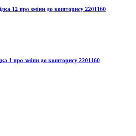
ідка 12 про зміни до кошторису 2201160
дка 1 про зміни до кошторису 2201160