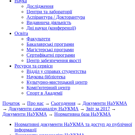
Наука
Дослідження
Центри та лабораторії
Аспірантура / Докторантура
Видавнича діяльність
Дні науки (конференції)
Освіта
Факультети
Бакалаврські програми
Магістерські програми
Сертифікатні програми
Центр забезпечення якості
Ресурси та сервіси
Відділ у справах студентства
Наукова бібліотека
Культурно-мистецький центр
Комп'ютерний центр
Спорт в Академії
Початок
→
Про нас
→
Сьогодення
→
Документи НаУКМА
→
Документи самоаналізу НаУКМА
→
Звіт за 2017
→
Документи НаУКМА
→
Нормативна база НаУКМА
Нормативні документи НаУКМА та доступ до публічної
інформації