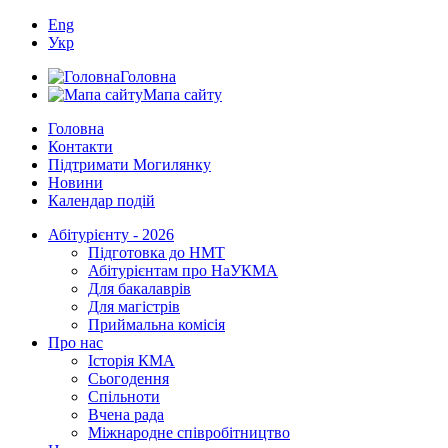
Eng
Укр
Головна
Мапа сайту
Головна
Контакти
Підтримати Могилянку
Новини
Календар подій
Абітурієнту - 2026
Підготовка до НМТ
Абітурієнтам про НаУКМА
Для бакалаврів
Для магістрів
Приймальна комісія
Про нас
Історія КМА
Сьогодення
Спільноти
Вчена рада
Міжнародне співробітництво