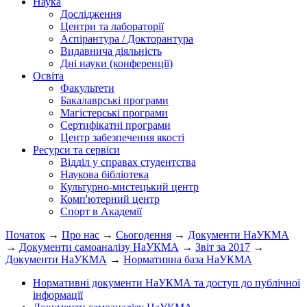
Наука
Дослідження
Центри та лабораторії
Аспірантура / Докторантура
Видавнича діяльність
Дні науки (конференції)
Освіта
Факультети
Бакалаврські програми
Магістерські програми
Сертифікатні програми
Центр забезпечення якості
Ресурси та сервіси
Відділ у справах студентства
Наукова бібліотека
Культурно-мистецький центр
Комп'ютерний центр
Спорт в Академії
Початок
→
Про нас
→
Сьогодення
→
Документи НаУКМА
→
Документи самоаналізу НаУКМА
→
Звіт за 2017
→
Документи НаУКМА
→
Нормативна база НаУКМА
Нормативні документи НаУКМА та доступ до публічної
інформації