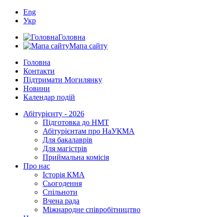
Eng
Укр
Головна
Мапа сайту
Головна
Контакти
Підтримати Могилянку
Новини
Календар подій
Абітурієнту - 2026
Підготовка до НМТ
Абітурієнтам про НаУКМА
Для бакалаврів
Для магістрів
Приймальна комісія
Про нас
Історія КМА
Сьогодення
Спільноти
Вчена рада
Міжнародне співробітництво