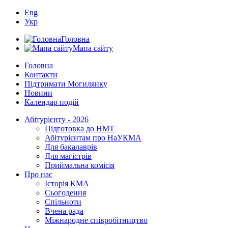
Eng
Укр
Головна
Мапа сайту
Головна
Контакти
Підтримати Могилянку
Новини
Календар подій
Абітурієнту - 2026
Підготовка до НМТ
Абітурієнтам про НаУКМА
Для бакалаврів
Для магістрів
Приймальна комісія
Про нас
Історія КМА
Сьогодення
Спільноти
Вчена рада
Міжнародне співробітництво