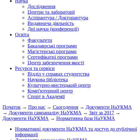
Наука
Дослідження
Центри та лабораторії
Аспірантура / Докторантура
Видавнича діяльність
Дні науки (конференції)
Освіта
Факультети
Бакалаврські програми
Магістерські програми
Сертифікатні програми
Центр забезпечення якості
Ресурси та сервіси
Відділ у справах студентства
Наукова бібліотека
Культурно-мистецький центр
Комп'ютерний центр
Спорт в Академії
Початок
→
Про нас
→
Сьогодення
→
Документи НаУКМА
→
Документи самоаналізу НаУКМА
→
Звіт за 2017
→
Документи НаУКМА
→
Нормативна база НаУКМА
Нормативні документи НаУКМА та доступ до публічної
інформації