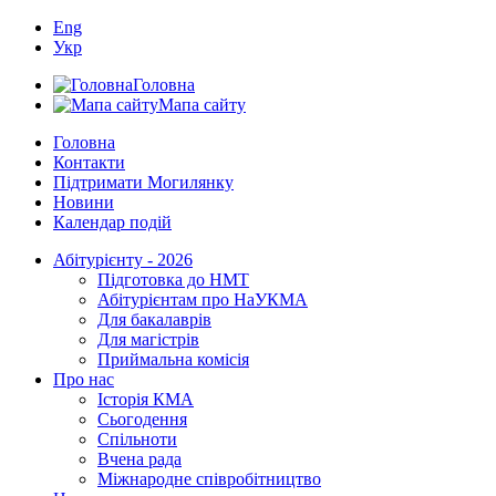
Eng
Укр
Головна
Мапа сайту
Головна
Контакти
Підтримати Могилянку
Новини
Календар подій
Абітурієнту - 2026
Підготовка до НМТ
Абітурієнтам про НаУКМА
Для бакалаврів
Для магістрів
Приймальна комісія
Про нас
Історія КМА
Сьогодення
Спільноти
Вчена рада
Міжнародне співробітництво