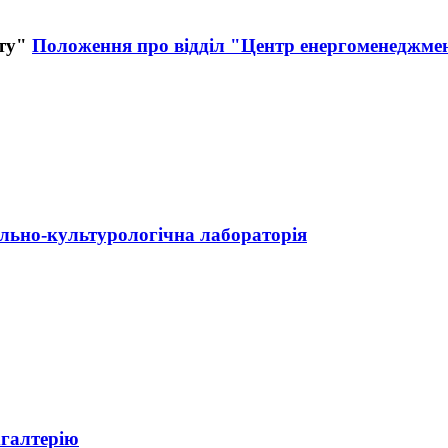
Положення про відділ "Центр енергоменеджме
льно-культурологічна лабораторія
галтерію