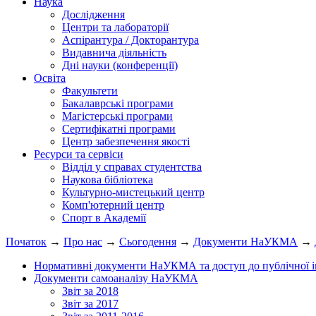
Наука
Дослідження
Центри та лабораторії
Аспірантура / Докторантура
Видавнича діяльність
Дні науки (конференції)
Освіта
Факультети
Бакалаврські програми
Магістерські програми
Сертифікатні програми
Центр забезпечення якості
Ресурси та сервіси
Відділ у справах студентства
Наукова бібліотека
Культурно-мистецький центр
Комп'ютерний центр
Спорт в Академії
Початок
→
Про нас
→
Сьогодення
→
Документи НаУКМА
→
Нормативні документи НаУКМА та доступ до публічної і
Документи самоаналізу НаУКМА
Звіт за 2018
Звіт за 2017