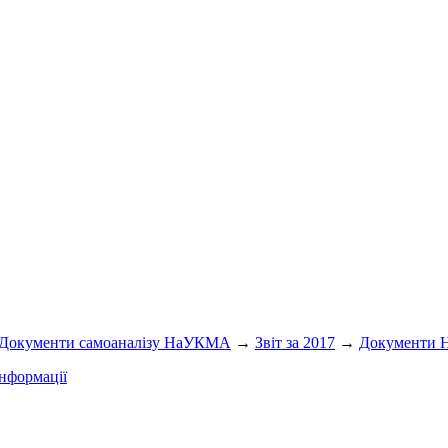
Документи самоаналізу НаУКМА
→
Звіт за 2017
→
Документи
нформації