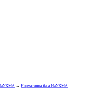
 НаУКМА
→
Нормативна база НаУКМА