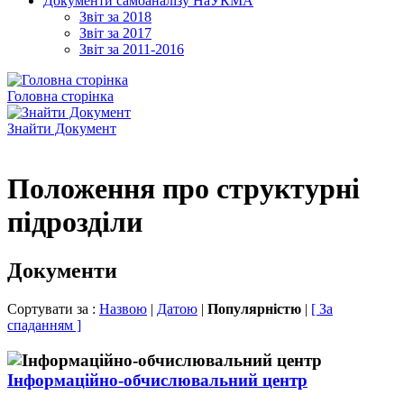
Документи самоаналізу НаУКМА
Звіт за 2018
Звіт за 2017
Звіт за 2011-2016
Головна сторінка
Знайти Документ
Положення про структурні
підрозділи
Документи
Сортувати за :
Назвою
|
Датою
|
Популярністю
|
[ За
спаданням ]
Інформаційно-обчислювальний центр