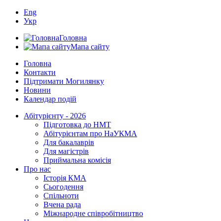
Eng
Укр
Головна
Мапа сайту
Головна
Контакти
Підтримати Могилянку
Новини
Календар подій
Абітурієнту - 2026
Підготовка до НМТ
Абітурієнтам про НаУКМА
Для бакалаврів
Для магістрів
Приймальна комісія
Про нас
Історія КМА
Сьогодення
Спільноти
Вчена рада
Міжнародне співробітництво