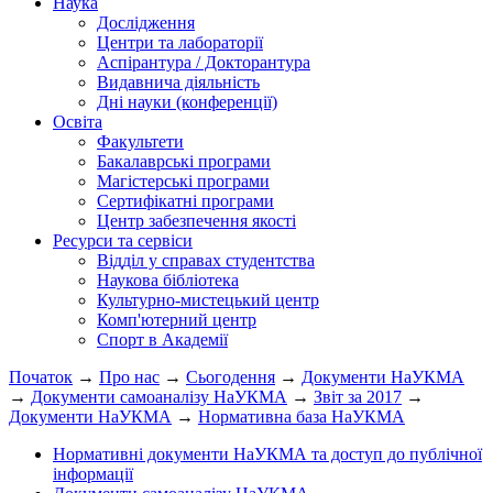
Наука
Дослідження
Центри та лабораторії
Аспірантура / Докторантура
Видавнича діяльність
Дні науки (конференції)
Освіта
Факультети
Бакалаврські програми
Магістерські програми
Сертифікатні програми
Центр забезпечення якості
Ресурси та сервіси
Відділ у справах студентства
Наукова бібліотека
Культурно-мистецький центр
Комп'ютерний центр
Спорт в Академії
Початок
→
Про нас
→
Сьогодення
→
Документи НаУКМА
→
Документи самоаналізу НаУКМА
→
Звіт за 2017
→
Документи НаУКМА
→
Нормативна база НаУКМА
Нормативні документи НаУКМА та доступ до публічної
інформації