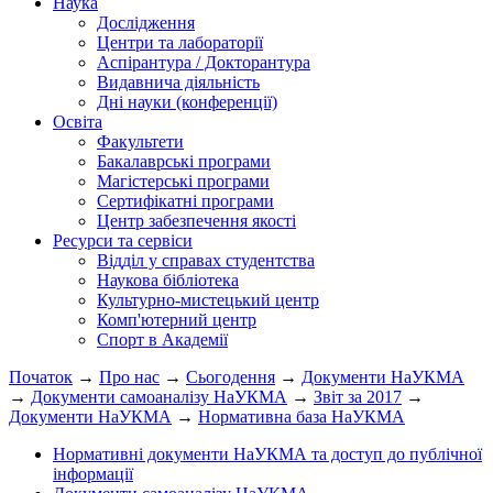
Наука
Дослідження
Центри та лабораторії
Аспірантура / Докторантура
Видавнича діяльність
Дні науки (конференції)
Освіта
Факультети
Бакалаврські програми
Магістерські програми
Сертифікатні програми
Центр забезпечення якості
Ресурси та сервіси
Відділ у справах студентства
Наукова бібліотека
Культурно-мистецький центр
Комп'ютерний центр
Спорт в Академії
Початок
→
Про нас
→
Сьогодення
→
Документи НаУКМА
→
Документи самоаналізу НаУКМА
→
Звіт за 2017
→
Документи НаУКМА
→
Нормативна база НаУКМА
Нормативні документи НаУКМА та доступ до публічної
інформації