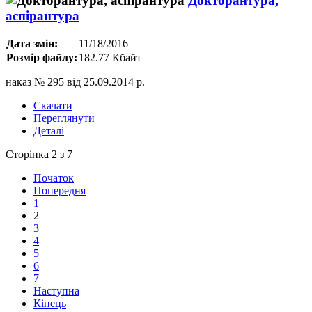
Докторантура,
аспірантура
Дата змін:
11/18/2016
Розмір файлу:
182.77 Кбайт
наказ № 295 від 25.09.2014 р.
Скачати
Переглянути
Деталі
Сторінка 2 з 7
Початок
Попередня
1
2
3
4
5
6
7
Наступна
Кінець