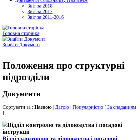
Документи самоаналізу НаУКМА
Звіт за 2018
Звіт за 2017
Звіт за 2011-2016
Головна сторінка
Знайти Документ
Положення про структурні
підрозділи
Документи
Сортувати за :
Назвою
|
Датою
|
Популярністю
[ За спаданням
]
Відділ контролю та діловодства і посадові