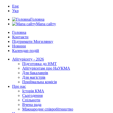
Eng
Укр
Головна
Мапа сайту
Головна
Контакти
Підтримати Могилянку
Новини
Календар подій
Абітурієнту - 2026
Підготовка до НМТ
Абітурієнтам про НаУКМА
Для бакалаврів
Для магістрів
Приймальна комісія
Про нас
Історія КМА
Сьогодення
Спільноти
Вчена рада
Міжнародне співробітництво