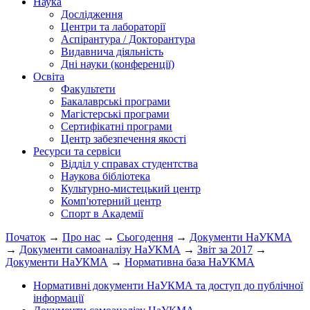
Наука
Дослідження
Центри та лабораторії
Аспірантура / Докторантура
Видавнича діяльність
Дні науки (конференції)
Освіта
Факультети
Бакалаврські програми
Магістерські програми
Сертифікатні програми
Центр забезпечення якості
Ресурси та сервіси
Відділ у справах студентства
Наукова бібліотека
Культурно-мистецький центр
Комп'ютерний центр
Спорт в Академії
Початок
→
Про нас
→
Сьогодення
→
Документи НаУКМА
→
Документи самоаналізу НаУКМА
→
Звіт за 2017
→
Документи НаУКМА
→
Нормативна база НаУКМА
Нормативні документи НаУКМА та доступ до публічної
інформації