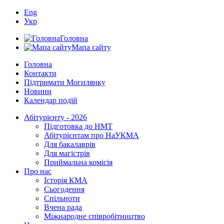
Eng
Укр
Головна
Мапа сайту
Головна
Контакти
Підтримати Могилянку
Новини
Календар подій
Абітурієнту - 2026
Підготовка до НМТ
Абітурієнтам про НаУКМА
Для бакалаврів
Для магістрів
Приймальна комісія
Про нас
Історія КМА
Сьогодення
Спільноти
Вчена рада
Міжнародне співробітництво