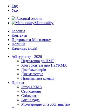
Eng
Укр
Головна
Мапа сайту
Головна
Контакти
Підтримати Могилянку
Новини
Календар подій
Абітурієнту - 2026
Підготовка до НМТ
Абітурієнтам про НаУКМА
Для бакалаврів
Для магістрів
Приймальна комісія
Про нас
Історія КМА
Сьогодення
Спільноти
Вчена рада
Міжнародне співробітництво