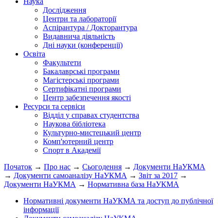
Наука
Дослідження
Центри та лабораторії
Аспірантура / Докторантура
Видавнича діяльність
Дні науки (конференції)
Освіта
Факультети
Бакалаврські програми
Магістерські програми
Сертифікатні програми
Центр забезпечення якості
Ресурси та сервіси
Відділ у справах студентства
Наукова бібліотека
Культурно-мистецький центр
Комп'ютерний центр
Спорт в Академії
Початок
→
Про нас
→
Сьогодення
→
Документи НаУКМА
→
Документи самоаналізу НаУКМА
→
Звіт за 2017
→
Документи НаУКМА
→
Нормативна база НаУКМА
Нормативні документи НаУКМА та доступ до публічної
інформації