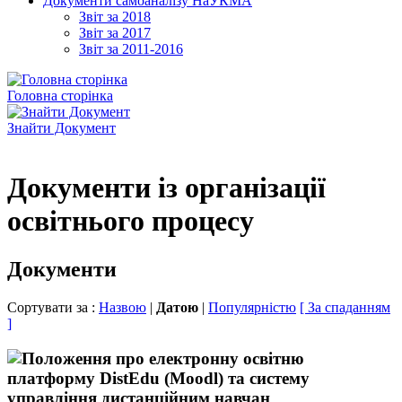
Документи самоаналізу НаУКМА
Звіт за 2018
Звіт за 2017
Звіт за 2011-2016
Головна сторінка
Знайти Документ
Документи із організації
освітнього процесу
Документи
Сортувати за :
Назвою
|
Датою
|
Популярністю
[ За спаданням
]