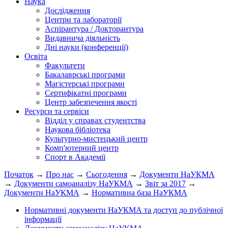
Наука
Дослідження
Центри та лабораторії
Аспірантура / Докторантура
Видавнича діяльність
Дні науки (конференції)
Освіта
Факультети
Бакалаврські програми
Магістерські програми
Сертифікатні програми
Центр забезпечення якості
Ресурси та сервіси
Відділ у справах студентства
Наукова бібліотека
Культурно-мистецький центр
Комп'ютерний центр
Спорт в Академії
Початок
→
Про нас
→
Сьогодення
→
Документи НаУКМА
→
Документи самоаналізу НаУКМА
→
Звіт за 2017
→
Документи НаУКМА
→
Нормативна база НаУКМА
Нормативні документи НаУКМА та доступ до публічної
інформації