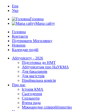
Eng
Укр
Головна
Мапа сайту
Головна
Контакти
Підтримати Могилянку
Новини
Календар подій
Абітурієнту - 2026
Підготовка до НМТ
Абітурієнтам про НаУКМА
Для бакалаврів
Для магістрів
Приймальна комісія
Про нас
Історія КМА
Сьогодення
Спільноти
Вчена рада
Міжнародне співробітництво