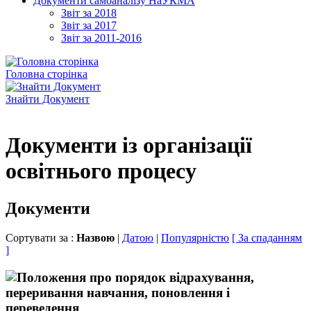
Документи самоаналізу НаУКМА
Звіт за 2018
Звіт за 2017
Звіт за 2011-2016
Головна сторінка
Знайти Документ
Документи із організації
освітнього процесу
Документи
Сортувати за :
Назвою
|
Датою
|
Популярністю
[ За спаданням
]