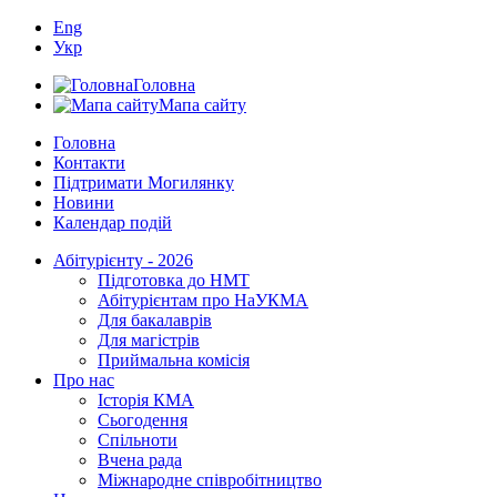
Eng
Укр
Головна
Мапа сайту
Головна
Контакти
Підтримати Могилянку
Новини
Календар подій
Абітурієнту - 2026
Підготовка до НМТ
Абітурієнтам про НаУКМА
Для бакалаврів
Для магістрів
Приймальна комісія
Про нас
Історія КМА
Сьогодення
Спільноти
Вчена рада
Міжнародне співробітництво