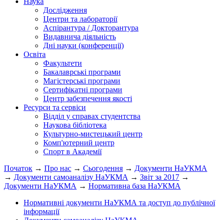
Наука
Дослідження
Центри та лабораторії
Аспірантура / Докторантура
Видавнича діяльність
Дні науки (конференції)
Освіта
Факультети
Бакалаврські програми
Магістерські програми
Сертифікатні програми
Центр забезпечення якості
Ресурси та сервіси
Відділ у справах студентства
Наукова бібліотека
Культурно-мистецький центр
Комп'ютерний центр
Спорт в Академії
Початок
→
Про нас
→
Сьогодення
→
Документи НаУКМА
→
Документи самоаналізу НаУКМА
→
Звіт за 2017
→
Документи НаУКМА
→
Нормативна база НаУКМА
Нормативні документи НаУКМА та доступ до публічної
інформації