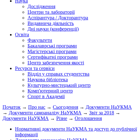
Наука
Дослідження
Центри та лабораторії
Аспірантура / Докторантура
Видавнича діяльність
Дні науки (конференції)
Освіта
Факультети
Бакалаврські програми
Магістерські програми
Сертифікатні програми
Центр забезпечення якості
Ресурси та сервіси
Відділ у справах студентства
Наукова бібліотека
Культурно-мистецький центр
Комп'ютерний центр
Спорт в Академії
Початок
→
Про нас
→
Сьогодення
→
Документи НаУКМА
→
Документи самоаналізу НаУКМА
→
Звіт за 2018
→
Документи НаУКМА
→
Різне
→
Оголошення
Нормативні документи НаУКМА та доступ до публічної
інформації