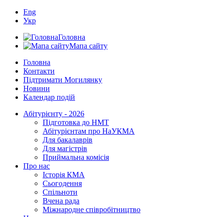
Eng
Укр
Головна
Мапа сайту
Головна
Контакти
Підтримати Могилянку
Новини
Календар подій
Абітурієнту - 2026
Підготовка до НМТ
Абітурієнтам про НаУКМА
Для бакалаврів
Для магістрів
Приймальна комісія
Про нас
Історія КМА
Сьогодення
Спільноти
Вчена рада
Міжнародне співробітництво