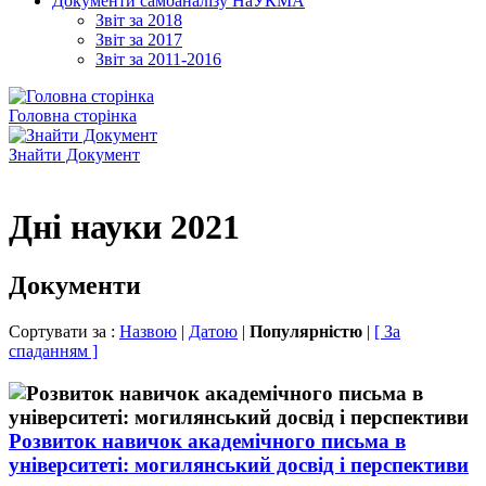
Документи самоаналізу НаУКМА
Звіт за 2018
Звіт за 2017
Звіт за 2011-2016
Головна сторінка
Знайти Документ
Дні науки 2021
Документи
Сортувати за :
Назвою
|
Датою
|
Популярністю
|
[ За
спаданням ]
Розвиток навичок академічного письма в
університеті: могилянський досвід і перспективи