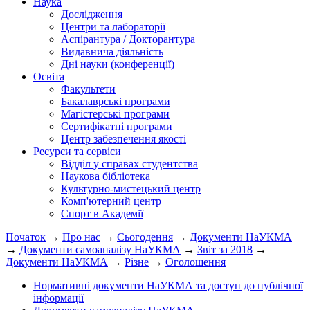
Наука
Дослідження
Центри та лабораторії
Аспірантура / Докторантура
Видавнича діяльність
Дні науки (конференції)
Освіта
Факультети
Бакалаврські програми
Магістерські програми
Сертифікатні програми
Центр забезпечення якості
Ресурси та сервіси
Відділ у справах студентства
Наукова бібліотека
Культурно-мистецький центр
Комп'ютерний центр
Спорт в Академії
Початок
→
Про нас
→
Сьогодення
→
Документи НаУКМА
→
Документи самоаналізу НаУКМА
→
Звіт за 2018
→
Документи НаУКМА
→
Різне
→
Оголошення
Нормативні документи НаУКМА та доступ до публічної
інформації