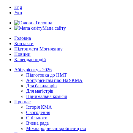
Eng
Укр
Головна
Мапа сайту
Головна
Контакти
Підтримати Могилянку
Новини
Календар подій
Абітурієнту - 2026
Підготовка до НМТ
Абітурієнтам про НаУКМА
Для бакалаврів
Для магістрів
Приймальна комісія
Про нас
Історія КМА
Сьогодення
Спільноти
Вчена рада
Міжнародне співробітництво