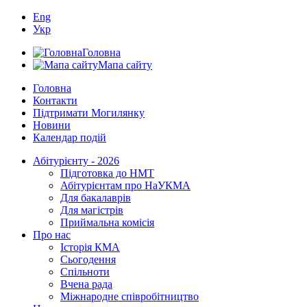
Eng
Укр
Головна
Мапа сайту
Головна
Контакти
Підтримати Могилянку
Новини
Календар подій
Абітурієнту - 2026
Підготовка до НМТ
Абітурієнтам про НаУКМА
Для бакалаврів
Для магістрів
Приймальна комісія
Про нас
Історія КМА
Сьогодення
Спільноти
Вчена рада
Міжнародне співробітництво