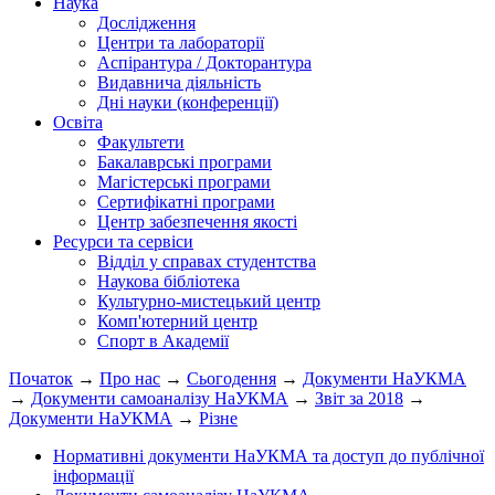
Наука
Дослідження
Центри та лабораторії
Аспірантура / Докторантура
Видавнича діяльність
Дні науки (конференції)
Освіта
Факультети
Бакалаврські програми
Магістерські програми
Сертифікатні програми
Центр забезпечення якості
Ресурси та сервіси
Відділ у справах студентства
Наукова бібліотека
Культурно-мистецький центр
Комп'ютерний центр
Спорт в Академії
Початок
→
Про нас
→
Сьогодення
→
Документи НаУКМА
→
Документи самоаналізу НаУКМА
→
Звіт за 2018
→
Документи НаУКМА
→
Різне
Нормативні документи НаУКМА та доступ до публічної
інформації