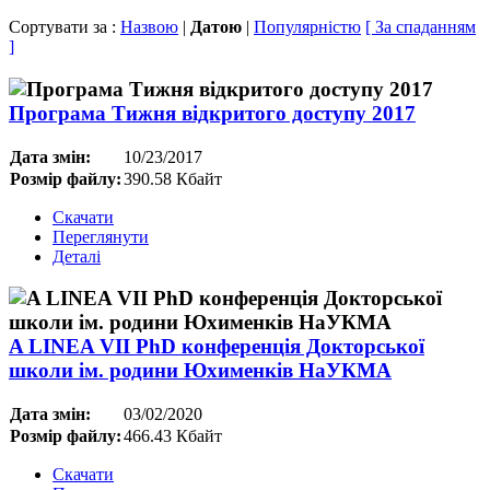
Сортувати за :
Назвою
|
Датою
|
Популярністю
[ За спаданням
]
Програма Тижня відкритого доступу 2017
Дата змін:
10/23/2017
Розмір файлу:
390.58 Кбайт
Скачати
Переглянути
Деталі
A LINEA VІІ PhD конференція Докторської
школи ім. родини Юхименків НаУКМА
Дата змін:
03/02/2020
Розмір файлу:
466.43 Кбайт
Скачати