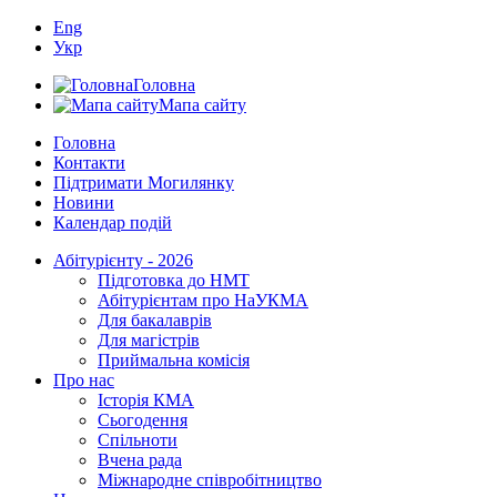
Eng
Укр
Головна
Мапа сайту
Головна
Контакти
Підтримати Могилянку
Новини
Календар подій
Абітурієнту - 2026
Підготовка до НМТ
Абітурієнтам про НаУКМА
Для бакалаврів
Для магістрів
Приймальна комісія
Про нас
Історія КМА
Сьогодення
Спільноти
Вчена рада
Міжнародне співробітництво