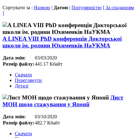
Сортувати за :
Назвою
|
Датою
|
Популярністю
[ За спаданням
]
A LINEA VІІІ PhD конференція Докторської
школи ім. родини Юхименків НаУКМА
Дата змін:
03/03/2020
Розмір файлу:
441.17 Кбайт
Скачати
Переглянути
Деталі
Лист
МОН щодо стажування у Японії
Дата змін:
03/10/2020
Розмір файлу:
482.7 Кбайт
Скачати