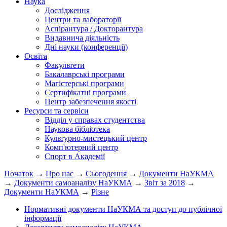
Наука
Дослідження
Центри та лабораторії
Аспірантура / Докторантура
Видавнича діяльність
Дні науки (конференції)
Освіта
Факультети
Бакалаврські програми
Магістерські програми
Сертифікатні програми
Центр забезпечення якості
Ресурси та сервіси
Відділ у справах студентства
Наукова бібліотека
Культурно-мистецький центр
Комп'ютерний центр
Спорт в Академії
Початок
→
Про нас
→
Сьогодення
→
Документи НаУКМА
→
Документи самоаналізу НаУКМА
→
Звіт за 2018
→
Документи НаУКМА
→
Різне
Нормативні документи НаУКМА та доступ до публічної
інформації