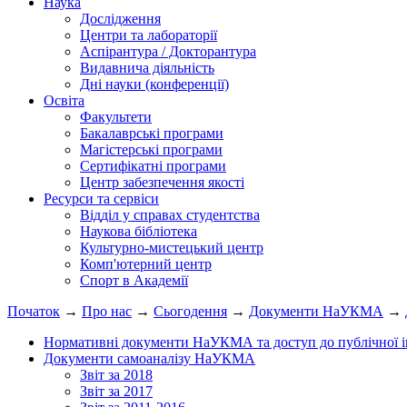
Наука
Дослідження
Центри та лабораторії
Аспірантура / Докторантура
Видавнича діяльність
Дні науки (конференції)
Освіта
Факультети
Бакалаврські програми
Магістерські програми
Сертифікатні програми
Центр забезпечення якості
Ресурси та сервіси
Відділ у справах студентства
Наукова бібліотека
Культурно-мистецький центр
Комп'ютерний центр
Спорт в Академії
Початок
→
Про нас
→
Сьогодення
→
Документи НаУКМА
→
Нормативні документи НаУКМА та доступ до публічної і
Документи самоаналізу НаУКМА
Звіт за 2018
Звіт за 2017