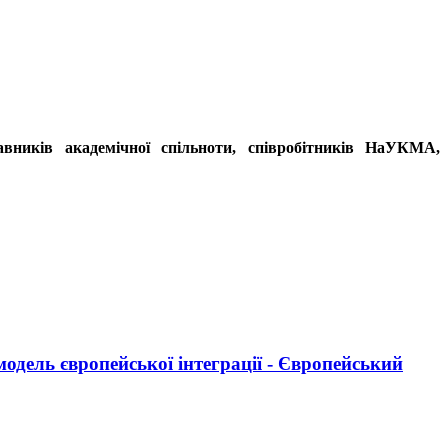
тавників академічної спільноти, співробітників НаУКМА,
одель європейської інтеграції - Європейський