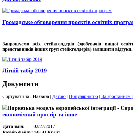
Громадське обговорення проєктів освітніх прогр
Запрошуємо всіх стейкголдерів (здобувачів вищої освіт
представників інших груп стейкголдерів) залишити відгуки,
Літній табір 2019
Документи
Сортувати за :
Назвою
|
Датою
|
Популярністю
[ За зростанням 
економічний простір та інше
Дата змін:
02/27/2017
Розмір файлу:
448.41 Кбайт