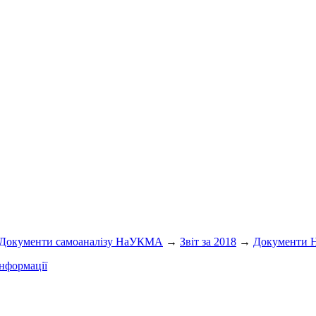
Документи самоаналізу НаУКМА
→
Звіт за 2018
→
Документи
нформації