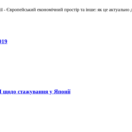
ї - Європейський економічний простір та інше: як це актуально 
019
щодо стажування у Японії