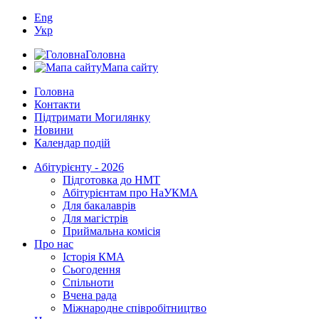
Eng
Укр
Головна
Мапа сайту
Головна
Контакти
Підтримати Могилянку
Новини
Календар подій
Абітурієнту - 2026
Підготовка до НМТ
Абітурієнтам про НаУКМА
Для бакалаврів
Для магістрів
Приймальна комісія
Про нас
Історія КМА
Сьогодення
Спільноти
Вчена рада
Міжнародне співробітництво