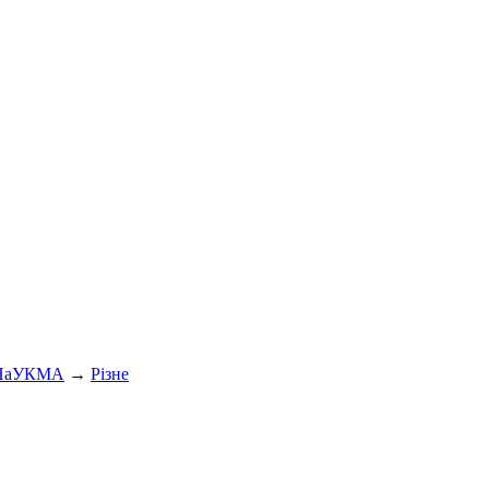
 НаУКМА
→
Різне