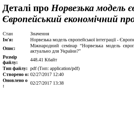
Деталі про
Норвезька модель єв
Європейський економічний пр
Стан
Значення
Ім'я:
Норвезька модель європейської інтеграції - Європ
Міжнародний семінар “Норвезька модель європе
Опис:
актуально для України?”
Розмір
448.41 Кбайт
файлу:
Тип файлу:
pdf (Тип: application/pdf)
Створено о:
02/27/2017 12:40
Оновлено о
02/27/2017 13:38
: