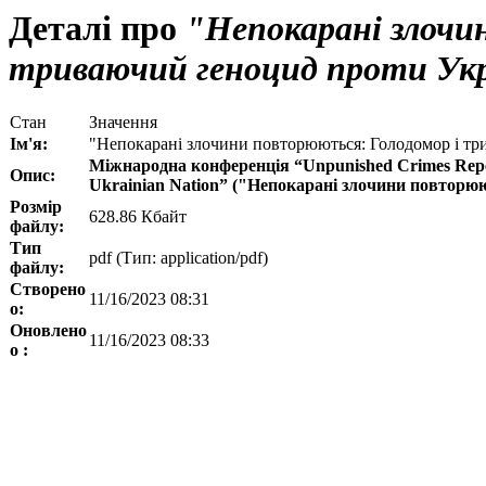
Деталі про
"Непокарані злочи
триваючий геноцид проти Укра
Стан
Значення
Ім'я:
"Непокарані злочини повторюються: Голодомор і три
Міжнародна конференція “Unpunished Crimes Repeat
Опис:
Ukrainian Nation” ("Непокарані злочини повторюю
Розмір
628.86 Кбайт
файлу:
Тип
pdf (Тип: application/pdf)
файлу:
Створено
11/16/2023 08:31
о:
Оновлено
11/16/2023 08:33
о :