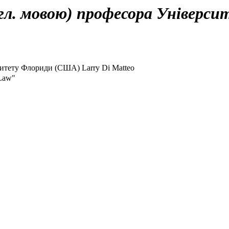
нгл. мовою) професора Універс
рситету Флориди (США) Larry Di Matteo
 Law"