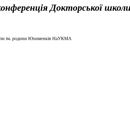
конференція Докторської школи
коли ім. родини Юхименків НаУКМА