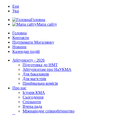
Eng
Укр
Головна
Мапа сайту
Головна
Контакти
Підтримати Могилянку
Новини
Календар подій
Абітурієнту - 2026
Підготовка до НМТ
Абітурієнтам про НаУКМА
Для бакалаврів
Для магістрів
Приймальна комісія
Про нас
Історія КМА
Сьогодення
Спільноти
Вчена рада
Міжнародне співробітництво