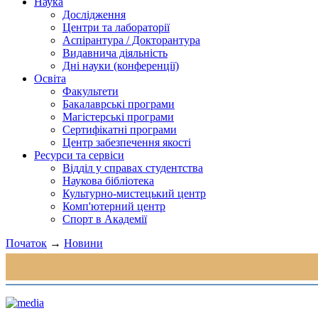
Наука
Дослідження
Центри та лабораторії
Аспірантура / Докторантура
Видавнича діяльність
Дні науки (конференції)
Освіта
Факультети
Бакалаврські програми
Магістерські програми
Сертифікатні програми
Центр забезпечення якості
Ресурси та сервіси
Відділ у справах студентства
Наукова бібліотека
Культурно-мистецький центр
Комп'ютерний центр
Спорт в Академії
Початок
→
Новини