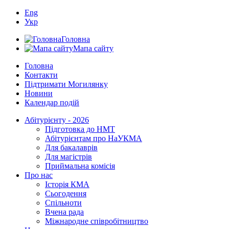
Eng
Укр
Головна
Мапа сайту
Головна
Контакти
Підтримати Могилянку
Новини
Календар подій
Абітурієнту - 2026
Підготовка до НМТ
Абітурієнтам про НаУКМА
Для бакалаврів
Для магістрів
Приймальна комісія
Про нас
Історія КМА
Сьогодення
Спільноти
Вчена рада
Міжнародне співробітництво