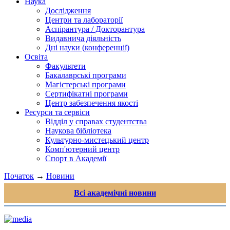
Наука
Дослідження
Центри та лабораторії
Аспірантура / Докторантура
Видавнича діяльність
Дні науки (конференції)
Освіта
Факультети
Бакалаврські програми
Магістерські програми
Сертифікатні програми
Центр забезпечення якості
Ресурси та сервіси
Відділ у справах студентства
Наукова бібліотека
Культурно-мистецький центр
Комп'ютерний центр
Спорт в Академії
Початок
→
Новини
Всі академічні новини