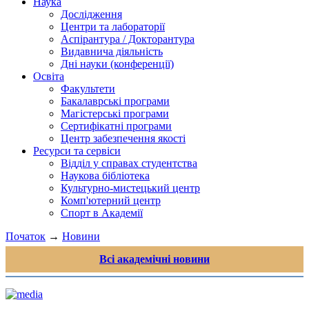
Наука
Дослідження
Центри та лабораторії
Аспірантура / Докторантура
Видавнича діяльність
Дні науки (конференції)
Освіта
Факультети
Бакалаврські програми
Магістерські програми
Сертифікатні програми
Центр забезпечення якості
Ресурси та сервіси
Відділ у справах студентства
Наукова бібліотека
Культурно-мистецький центр
Комп'ютерний центр
Спорт в Академії
Початок
→
Новини
Всі академічні новини