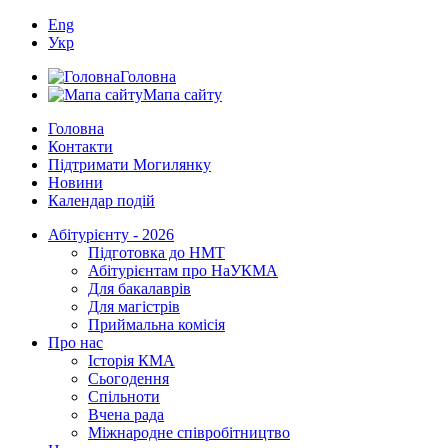
Eng
Укр
Головна
Мапа сайту
Головна
Контакти
Підтримати Могилянку
Новини
Календар подій
Абітурієнту - 2026
Підготовка до НМТ
Абітурієнтам про НаУКМА
Для бакалаврів
Для магістрів
Приймальна комісія
Про нас
Історія КМА
Сьогодення
Спільноти
Вчена рада
Міжнародне співробітництво