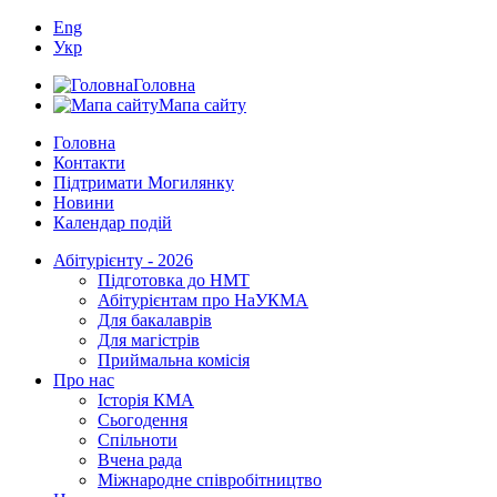
Eng
Укр
Головна
Мапа сайту
Головна
Контакти
Підтримати Могилянку
Новини
Календар подій
Абітурієнту - 2026
Підготовка до НМТ
Абітурієнтам про НаУКМА
Для бакалаврів
Для магістрів
Приймальна комісія
Про нас
Історія КМА
Сьогодення
Спільноти
Вчена рада
Міжнародне співробітництво