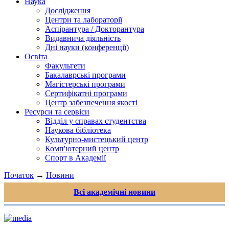
Наука
Дослідження
Центри та лабораторії
Аспірантура / Докторантура
Видавнича діяльність
Дні науки (конференції)
Освіта
Факультети
Бакалаврські програми
Магістерські програми
Сертифікатні програми
Центр забезпечення якості
Ресурси та сервіси
Відділ у справах студентства
Наукова бібліотека
Культурно-мистецький центр
Комп'ютерний центр
Спорт в Академії
Початок
→
Новини
Всі академічні новини