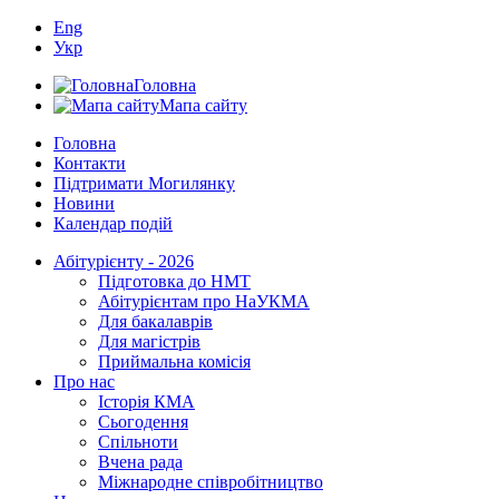
Eng
Укр
Головна
Мапа сайту
Головна
Контакти
Підтримати Могилянку
Новини
Календар подій
Абітурієнту - 2026
Підготовка до НМТ
Абітурієнтам про НаУКМА
Для бакалаврів
Для магістрів
Приймальна комісія
Про нас
Історія КМА
Сьогодення
Спільноти
Вчена рада
Міжнародне співробітництво