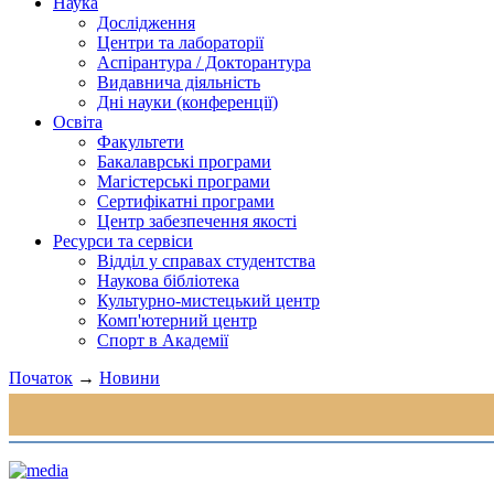
Наука
Дослідження
Центри та лабораторії
Аспірантура / Докторантура
Видавнича діяльність
Дні науки (конференції)
Освіта
Факультети
Бакалаврські програми
Магістерські програми
Сертифікатні програми
Центр забезпечення якості
Ресурси та сервіси
Відділ у справах студентства
Наукова бібліотека
Культурно-мистецький центр
Комп'ютерний центр
Спорт в Академії
Початок
→
Новини