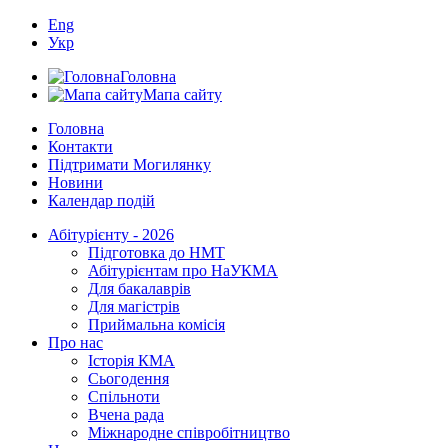
Eng
Укр
Головна
Мапа сайту
Головна
Контакти
Підтримати Могилянку
Новини
Календар подій
Абітурієнту - 2026
Підготовка до НМТ
Абітурієнтам про НаУКМА
Для бакалаврів
Для магістрів
Приймальна комісія
Про нас
Історія КМА
Сьогодення
Спільноти
Вчена рада
Міжнародне співробітництво