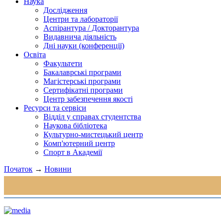
Наука
Дослідження
Центри та лабораторії
Аспірантура / Докторантура
Видавнича діяльність
Дні науки (конференції)
Освіта
Факультети
Бакалаврські програми
Магістерські програми
Сертифікатні програми
Центр забезпечення якості
Ресурси та сервіси
Відділ у справах студентства
Наукова бібліотека
Культурно-мистецький центр
Комп'ютерний центр
Спорт в Академії
Початок
→
Новини