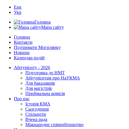
Eng
Укр
Головна
Мапа сайту
Головна
Контакти
Підтримати Могилянку
Новини
Календар подій
Абітурієнту - 2026
Підготовка до НМТ
Абітурієнтам про НаУКМА
Для бакалаврів
Для магістрів
Приймальна комісія
Про нас
Історія КМА
Сьогодення
Спільноти
Вчена рада
Міжнародне співробітництво