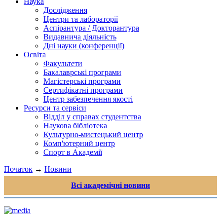
Наука
Дослідження
Центри та лабораторії
Аспірантура / Докторантура
Видавнича діяльність
Дні науки (конференції)
Освіта
Факультети
Бакалаврські програми
Магістерські програми
Сертифікатні програми
Центр забезпечення якості
Ресурси та сервіси
Відділ у справах студентства
Наукова бібліотека
Культурно-мистецький центр
Комп'ютерний центр
Спорт в Академії
Початок
→
Новини
Всі академічні новини