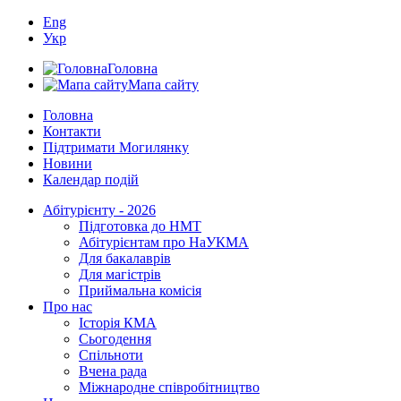
Eng
Укр
Головна
Мапа сайту
Головна
Контакти
Підтримати Могилянку
Новини
Календар подій
Абітурієнту - 2026
Підготовка до НМТ
Абітурієнтам про НаУКМА
Для бакалаврів
Для магістрів
Приймальна комісія
Про нас
Історія КМА
Сьогодення
Спільноти
Вчена рада
Міжнародне співробітництво