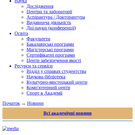
Наука
Дослідження
Центри та лабораторії
Аспірантура / Докторантура
Видавнича діяльність
Дні науки (конференції)
Освіта
Факультети
Бакалаврські програми
Магістерські програми
Сертифікатні програми
Центр забезпечення якості
Ресурси та сервіси
Відділ у справах студентства
Наукова бібліотека
Культурно-мистецький центр
Комп'ютерний центр
Спорт в Академії
Початок
→
Новини
Всі академічні новини