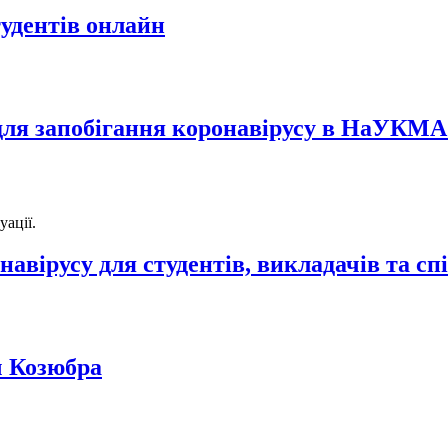
удентів онлайн
задля запобігання коронавірусу в НаУКМ
уації.
навірусу для студентів, викладачів та 
ч Козюбра