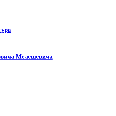
тура
йовича Мелешевича