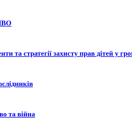
ЗЯВО
нти та стратегії захисту прав дітей у гр
ослідників
о та війна