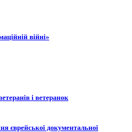
маційній війні»
ветеранів і ветеранок
ня єврейської документальної