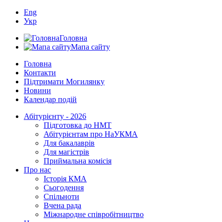
Eng
Укр
Головна
Мапа сайту
Головна
Контакти
Підтримати Могилянку
Новини
Календар подій
Абітурієнту - 2026
Підготовка до НМТ
Абітурієнтам про НаУКМА
Для бакалаврів
Для магістрів
Приймальна комісія
Про нас
Історія КМА
Сьогодення
Спільноти
Вчена рада
Міжнародне співробітництво