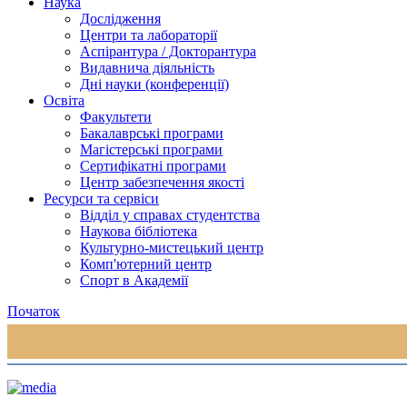
Наука
Дослідження
Центри та лабораторії
Аспірантура / Докторантура
Видавнича діяльність
Дні науки (конференції)
Освіта
Факультети
Бакалаврські програми
Магістерські програми
Сертифікатні програми
Центр забезпечення якості
Ресурси та сервіси
Відділ у справах студентства
Наукова бібліотека
Культурно-мистецький центр
Комп'ютерний центр
Спорт в Академії
Початок