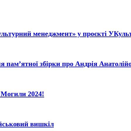
ультурний менеджмент» у проєкті УКуль
я пам’ятної збірки про Андрія Анатолі
а Могили 2024!
ійськовий вишкіл