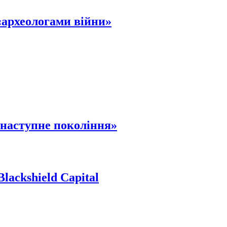
«археологами війни»
 наступне покоління»
ackshield Capital