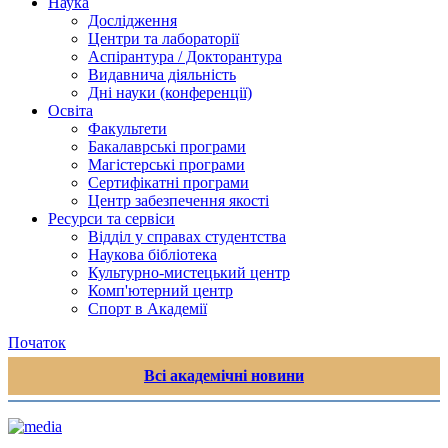
Наука
Дослідження
Центри та лабораторії
Аспірантура / Докторантура
Видавнича діяльність
Дні науки (конференції)
Освіта
Факультети
Бакалаврські програми
Магістерські програми
Сертифікатні програми
Центр забезпечення якості
Ресурси та сервіси
Відділ у справах студентства
Наукова бібліотека
Культурно-мистецький центр
Комп'ютерний центр
Спорт в Академії
Початок
Всі академічні новини