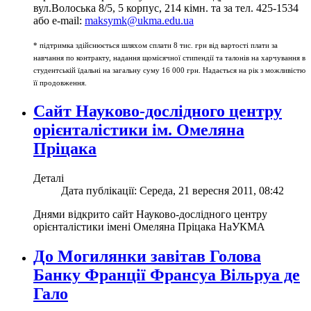
вул.Волоська 8/5, 5 корпус, 214 кімн. та за тел. 425-1534
або e-mail:
maksymk@ukma.edu.ua
* підтримка здійснюється шляхом сплати 8 тис. грн від вартості плати за
навчання по контракту, надання щомісячної стипендії та талонів на харчування в
студентській їдальні на загальну суму 16 000 грн. Надається на рік з можливістю
її продовження.
Сайт Науково-дослідного центру
орієнталістики ім. Омеляна
Пріцака
Деталі
Дата публікації: Середа, 21 вересня 2011, 08:42
Днями відкрито сайт Науково-дослідного центру
орієнталістики імені Омеляна Пріцака НаУКМА
До Могилянки завітав Голова
Банку Франції Франсуа Вільруа де
Гало