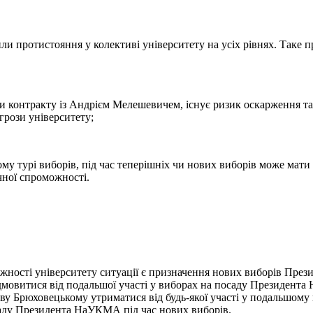
или протистояння у колективі університету на усіх рівнях. Таке 
ни контракту із Андрієм Мелешевичем, існує ризик оскарження та
грози університету;
угому турі виборів, під час теперішніх чи нових виборів може мат
чної спроможності.
можності університету ситуації є призначення нових виборів Пр
мовитися від подальшої участі у виборах на посаду Президент
Брюховецькому утриматися від будь-якої участі у подальшому 
саду Президента НаУКМА під час нових виборів.