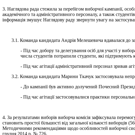
3. Наглядова рада стежила за перебігом виборчої кампанії, ос
академічного та адміністративного персоналу, а також студен
інформація змушує Наглядову раду звернути увагу на застосуван
3.1. Команда кандидата Андрія Мелешевича вдавалася до за
- Під час добору та делегування осіб для участі у ви
числа студентів потрапили студенти, які підтримують
- Під час агітації адміністративний персонал зривав а
3.2. Команда кандидата Марини Ткачук застосовувала непр
- До кампанії був активно долучений Почесний През
- Під час агітації застосовувалися практики персонал
4. За результатами виборів виборча комісія зафіксувала перемог
становить простої більшості від загальної кількості виборців (
Методичними рекомендаціями щодо особливостей виборчої сист
грудня 2014 р. № 726.