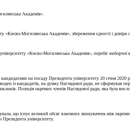
огилянська Академія».
у «Києво-Могилянська Академія», збереження єдності і довіри с
університету «Києво-Могилянська Академія», перебіг виборчої ка
а кандидатами на посаду Президента університету 20 січня 2020
оден із кандидатів, на думку Наглядової ради, не сформував пер
кликів. Позиція окремих членів Наглядової ради, яка була висл
сувала, що існує великий обсяг взаємних звинувачень між окреми
и Президента університету.