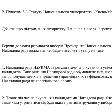
2. Пунктом 5.8 Статуту Національного університету «Києво-М
Дбаючи про підтримання авторитету Національного університет
Беручи до уваги результати виборів Президента Національного 
Наглядова рада вважає за необхідне звернути увагу на таке:
1. Наглядова рада НаУКМА за результатами спілкування з усім
кандидатів. Таке рішення Наглядової ради обумовлене тим, що ж
запропонував шляхів вирішення управлінських та фінансових ви
Наглядової ради як колегіального органу.
2. Також під час спілкування з кандидатами Наглядова рада з’я
закликала утриматися від будь-яких практик втручання у вибор