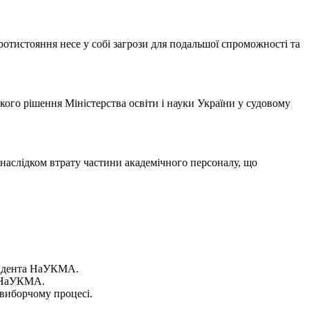
протистояння несе у собі загрози для подальшої спроможності та
кого рішення Міністерства освіти і науки України у судовому
и наслідком втрату частини академічного персоналу, що
езидента НаУКМА.
а НаУКМА.
виборчому процесі.