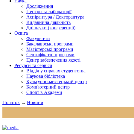
Наука
Дослідження
Центри та лабораторії
Аспірантура / Докторантура
Видавнича діяльність
Дні науки (конференції)
Освіта
Факультети
Бакалаврські програми
Магістерські програми
Сертифікатні програми
Центр забезпечення якості
Ресурси та сервіси
Відділ у справах студентства
Наукова бібліотека
Культурно-мистецький центр
Комп'ютерний центр
Спорт в Академії
Початок
→
Новини