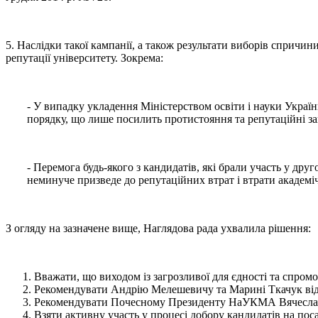
5. Наслідки такої кампанії, а також результати виборів спричин
репутації університету. Зокрема:
- У випадку укладення Міністерством освіти і науки Украї
порядку, що лише посилить протистояння та репутаційні за
- Перемога будь-якого з кандидатів, які брали участь у др
неминуче призведе до репутаційних втрат і втрати академі
З огляду на зазначене вище, Наглядова рада ухвалила рішення:
Вважати, що виходом із загрозливої для єдності та спро
Рекомендувати Андрію Мелешевичу та Марині Ткачук від
Рекомендувати Почесному Президенту НаУКМА Вячеславу 
Взяти активну участь у процесі добору кандидатів на по