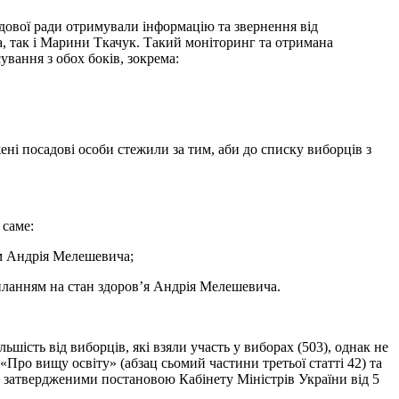
ядової ради отримували інформацію та звернення від
, так і Марини Ткачук. Такий моніторинг та отримана
ування з обох боків, зокрема:
ні посадові особи стежили за тим, аби до списку виборців з
 саме:
м Андрія Мелешевича;
силанням на стан здоров’я Андрія Мелешевича.
шість від виборців, які взяли участь у виборах (503), однак не
«Про вищу освіту» (абзац сьомий частини третьої статті 42) та
 затвердженими постановою Кабінету Міністрів України від 5