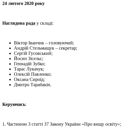
24 лютого 2020 року
Наглядова рада
у складі:
Віктор Іванчик – головуючий;
Андрій Стельмащук – секретар;
Сергій Гусовський;
Йосип Зісельс;
Геннадій Зубко;
Тарас Лукачук;
Олексій Павленко;
Оксана Сироїд;
Дмитро Тарабакін.
Керуючись
:
1. Частиною 3 статті 37 Закону України «Про вищу освіту»;