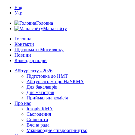
Eng
Укр
Головна
Мапа сайту
Головна
Контакти
Підтримати Могилянку
Новини
Календар подій
Абітурієнту - 2026
Підготовка до НМТ
Абітурієнтам про НаУКМА
Для бакалаврів
Для магістрів
Приймальна комісія
Про нас
Історія КМА
Сьогодення
Спільноти
Вчена рада
Міжнародне співробітництво