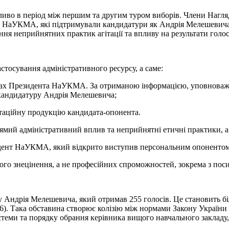
обливо в період між першим та другим туром виборів. Члени Нагл
тів НаУКМА, які підтримували кандидатури як Андрія Мелешевича
ня неприйнятних практик агітації та впливу на результати голос
стосування адміністративного ресурсу, а саме:
борах Президента НаУКМА. За отриманою інформацією, уповноваже
 кандидатуру Андрія Мелешевича;
гітаційну продукцію кандидата-опонента.
ямий адміністративний вплив та неприйнятні етичні практики, а
идент НаУКМА, який відкрито виступив персональним опоненто
ьного знецінення, а не професійних спроможностей, зокрема з по
у Андрія Мелешевича, який отримав 255 голосів. Це становить біль
566). Така обставина створює колізію між нормами Закону України 
еми та порядку обрання керівника вищого навчального закладу,