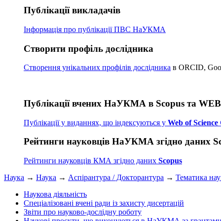
Публікації викладачів
Інформація про публікації
ПВС НаУКМА
Створити профіль дослідника
Створення унікальних профілів дослідника
в ORCID, Googl
Публікації вчених НаУКМА в Scopus та WE
Публікації у виданнях, що індексуються у
Web of Science 
Рейтинги науковців НаУКМА згідно даних S
Рейтинги науковців КМА згідно даних
Scopus
Наука
→
Наука
→
Аспірантура / Докторантура
→
Тематика на
Наукова діяльність
Спеціалізовані вчені ради із захисту дисертацій
Звіти про науково-дослідну роботу
Наукові проєкти, що виконуються в НаУКМА за грантам