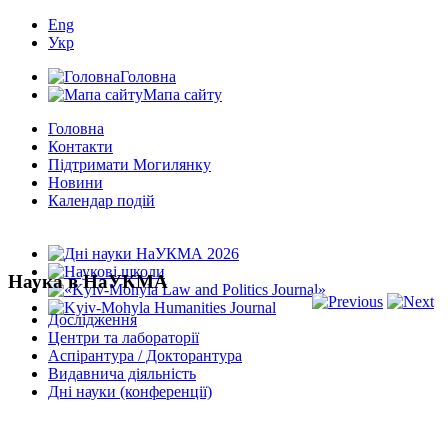
Eng
Укр
Головна
Мапа сайту
Головна
Контакти
Підтримати Могилянку
Новини
Календар подій
Наука в НаУКМА
Дослідження
Центри та лабораторії
Аспірантура / Докторантура
Видавнича діяльність
Дні науки (конференції)