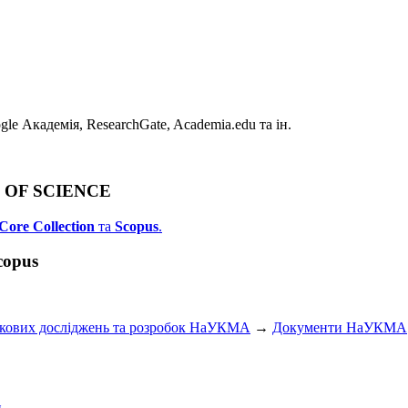
e Академія, ResearchGate, Academia.edu та ін.
B OF SCIENCE
Core Collection
та
Scopus
.
copus
укових досліджень та розробок НаУКМА
→
Документи НаУКМА
и