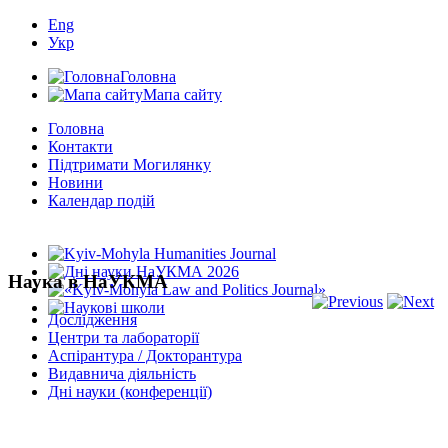
Eng
Укр
Головна
Мапа сайту
Головна
Контакти
Підтримати Могилянку
Новини
Календар подій
Наука в НаУКМА
Дослідження
Центри та лабораторії
Аспірантура / Докторантура
Видавнича діяльність
Дні науки (конференції)