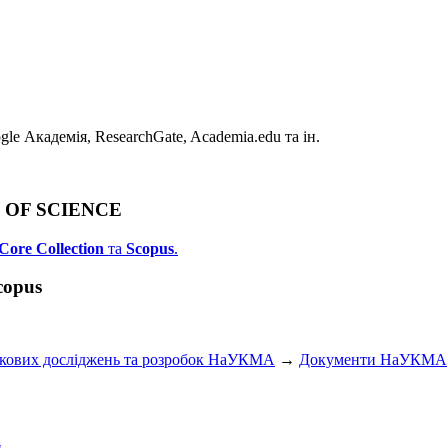
e Академія, ResearchGate, Academia.edu та ін.
B OF SCIENCE
Core Collection
та
Scopus
.
copus
укових досліджень та розробок НаУКМА
→
Документи НаУКМА
и