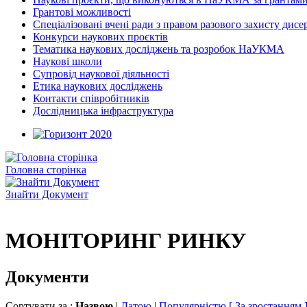
Грантові можливості
Спеціалізовані вчені ради з правом разового захисту дисе
Конкурси наукових проєктів
Тематика наукових досліджень та розробок НаУКМА
Наукові школи
Супровід наукової діяльності
Етика наукових досліджень
Контакти співробітників
Дослідницька інфраструктура
Головна сторінка
Знайти Документ
МОНІТОРИНГ РИНКУ
Документи
Сортувати за :
Назвою
|
Датою
|
Популярністю
[ За зростанням 