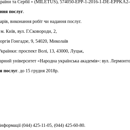
 України та Сербії » (MILETUS), 574050-EPP-1-2016-1-DE-EPPKA
ання послуг
.
арів, виконання робіт чи надання послуг.
. Київ, вул. Г.Сковороди, 2,
ргія Гонгадзе, 9, 54020, Миколаїв
країнки: проспект Волі, 13, 43000, Луцьк,
ний університет «Народна українська академія»: вул. Лермонтов
я послуг
. до 15 грудня 2018р.
нформації (044) 425-11-05, (044) 425-60-80.