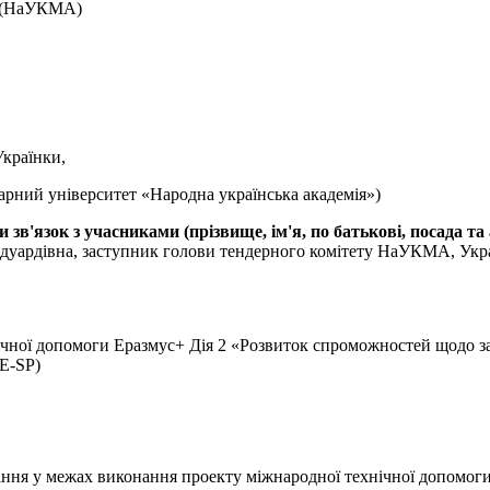
» (НаУКМА)
Українки,
рний університет «Народна українська академія»)
 зв'язок з учасниками (прізвище, ім'я, по батькові, посада та
ардівна, заступник голови тендерного комітету НаУКМА, Україна,
ічної допомоги Еразмус+ Дія 2 «Розвиток спроможностей щодо за
E-SP)
нання у межах виконання проекту міжнародної технічної допомо