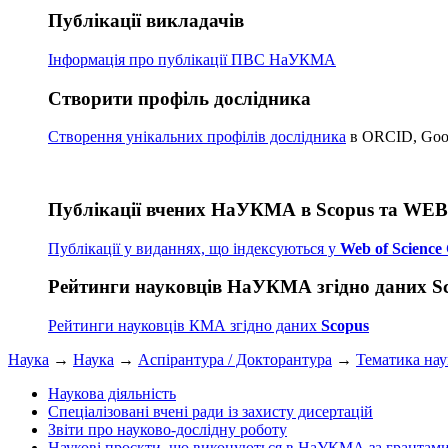
Публікації викладачів
Інформація про публікації
ПВС НаУКМА
Створити профіль дослідника
Створення унікальних профілів дослідника
в ORCID, Googl
Публікації вчених НаУКМА в Scopus та WE
Публікації у виданнях, що індексуються у
Web of Science 
Рейтинги науковців НаУКМА згідно даних S
Рейтинги науковців КМА згідно даних
Scopus
Наука
→
Наука
→
Аспірантура / Докторантура
→
Тематика на
Наукова діяльність
Спеціалізовані вчені ради із захисту дисертацій
Звіти про науково-дослідну роботу
Наукові проєкти, що виконуються в НаУКМА за грантам