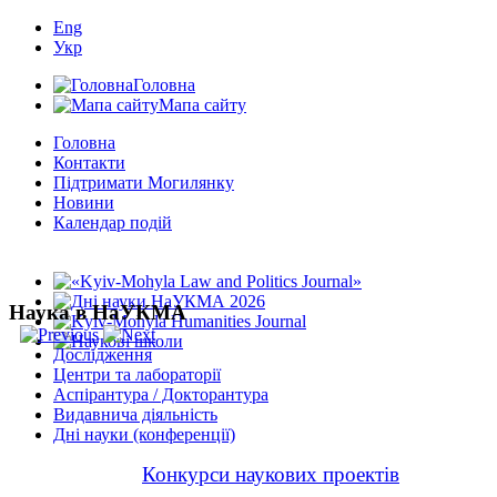
Eng
Укр
Головна
Мапа сайту
Головна
Контакти
Підтримати Могилянку
Новини
Календар подій
Наука в НаУКМА
Дослідження
Центри та лабораторії
Аспірантура / Докторантура
Видавнича діяльність
Дні науки (конференції)
Конкурси наукових проектів