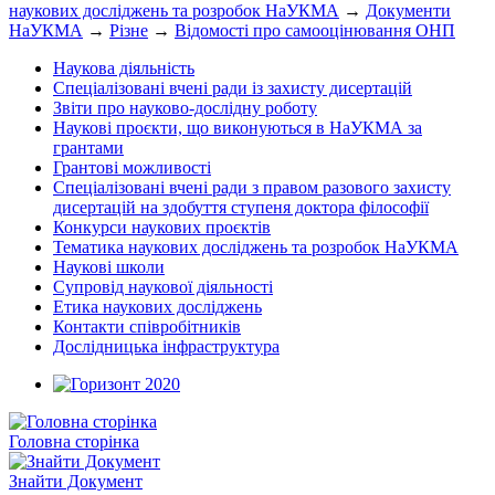
наукових досліджень та розробок НаУКМА
→
Документи
НаУКМА
→
Різне
→
Відомості про самооцінювання ОНП
Наукова діяльність
Спеціалізовані вчені ради із захисту дисертацій
Звіти про науково-дослідну роботу
Наукові проєкти, що виконуються в НаУКМА за
грантами
Грантові можливості
Спеціалізовані вчені ради з правом разового захисту
дисертацій на здобуття ступеня доктора філософії
Конкурси наукових проєктів
Тематика наукових досліджень та розробок НаУКМА
Наукові школи
Супровід наукової діяльності
Етика наукових досліджень
Контакти співробітників
Дослідницька інфраструктура
Головна сторінка
Знайти Документ