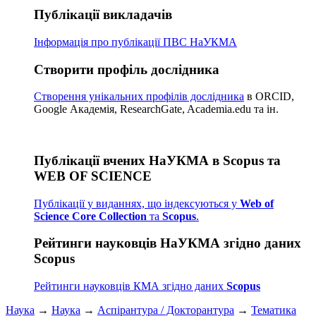
Публікації викладачів
Інформація про публікації
ПВС НаУКМА
Створити профіль дослідника
Створення унікальних профілів дослідника
в ORCID,
Google Академія, ResearchGate, Academia.edu та ін.
Публікації вчених НаУКМА в Scopus та
WEB OF SCIENCE
Публікації у виданнях, що індексуються у
Web of
Science Core Collection
та
Scopus
.
Рейтинги науковців НаУКМА згідно даних
Scopus
Рейтинги науковців КМА згідно даних
Scopus
Наука
→
Наука
→
Аспірантура / Докторантура
→
Тематика