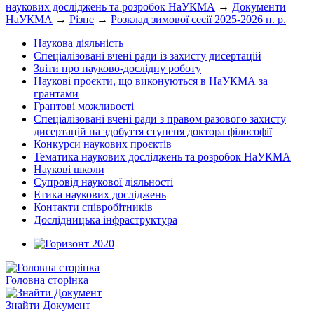
наукових досліджень та розробок НаУКМА
→
Документи
НаУКМА
→
Різне
→
Розклад зимової сесії 2025-2026 н. р.
Наукова діяльність
Спеціалізовані вчені ради із захисту дисертацій
Звіти про науково-дослідну роботу
Наукові проєкти, що виконуються в НаУКМА за
грантами
Грантові можливості
Спеціалізовані вчені ради з правом разового захисту
дисертацій на здобуття ступеня доктора філософії
Конкурси наукових проєктів
Тематика наукових досліджень та розробок НаУКМА
Наукові школи
Супровід наукової діяльності
Етика наукових досліджень
Контакти співробітників
Дослідницька інфраструктура
Головна сторінка
Знайти Документ