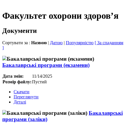
Факультет охорони здоров’я
Документи
Сортувати за :
Назвою
|
Датою
|
Популярністю
[ За спаданням
]
Бакалаврські програми (екзамени)
Дата змін:
11/14/2025
Розмір файлу:
Пустий
Скачати
Переглянути
Деталі
Бакалаврські
програми (заліки)