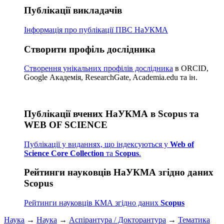
Публікації викладачів
Інформація про публікації
ПВС НаУКМА
Створити профіль дослідника
Створення унікальних профілів дослідника
в ORCID,
Google Академія, ResearchGate, Academia.edu та ін.
Публікації вчених НаУКМА в Scopus та
WEB OF SCIENCE
Публікації у виданнях, що індексуються у
Web of
Science Core Collection
та
Scopus
.
Рейтинги науковців НаУКМА згідно даних
Scopus
Рейтинги науковців КМА згідно даних
Scopus
Наука
→
Наука
→
Аспірантура / Докторантура
→
Тематика