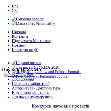
Eng
Укр
Головна
Мапа сайту
Головна
Контакти
Підтримати Могилянку
Новини
Календар подій
Наука в НаУКМА
Дослідження
Центри та лабораторії
Аспірантура / Докторантура
Видавнича діяльність
Дні науки (конференції)
Конкурси наукових проектів