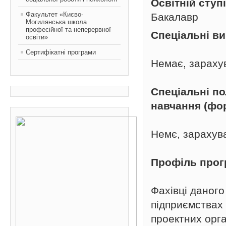
Освітній ступ
Факультет «Києво-
Бакалавр
Могилянська школа
професійної та неперервної
Спеціальні в
освіти»
Сертифікатні програми
Немає, зараху
Спеціальні п
навчання (фо
Немє, зарахув
Профіль про
Фахівці даного
підприємствах 
проектних орга