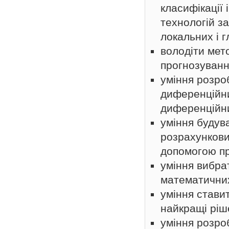
класифікації
технологій з
локальних і 
володіти мет
прогнозуванн
уміння розро
диференційни
диференційни
уміння будув
розрахункови
допомогою пр
уміння вибра
математичних
уміння стави
найкращі ріш
уміння розро