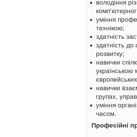
володіння рі
комп’ютерног
уміння профе
технікою;
здатність за
здатність до
розвитку;
навички спіл
українською 
європейських
навички взає
групах, упра
уміння орган
часом.
Професійні п