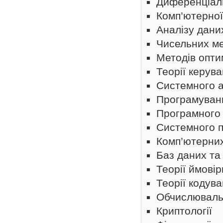
Диференціал
Комп’ютерної
Аналізу дани
Чисельних ме
Методів оптим
Теорії керув
Системного а
Програмуван
Програмного
Системного 
Комп’ютерни
Баз даних та
Теорії ймові
Теорії кодув
Обчислювальн
Криптології