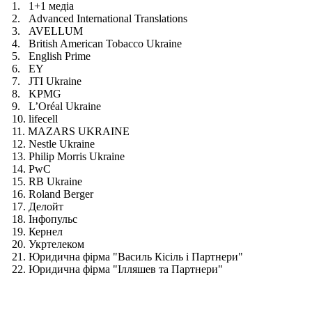
1.
1+1 медіа
2.
Advanced International Translations
3.
AVELLUM
4.
British American Tobacco Ukraine
5.
English Prime
6.
EY
7.
JTI Ukraine
8.
KPMG
9.
L’Oréal Ukraine
10.
lifecell
11.
MAZARS UKRAINE
12.
Nestle Ukraine
13.
Philip Morris Ukraine
14.
PwC
15.
RB Ukraine
16.
Roland Berger
17.
Делойт
18.
Інфопульс
19.
Кернел
20.
Укртелеком
21.
Юридична фірма "Василь Кісіль і Партнери"
22.
Юридична фірма "Ілляшев та Партнери"