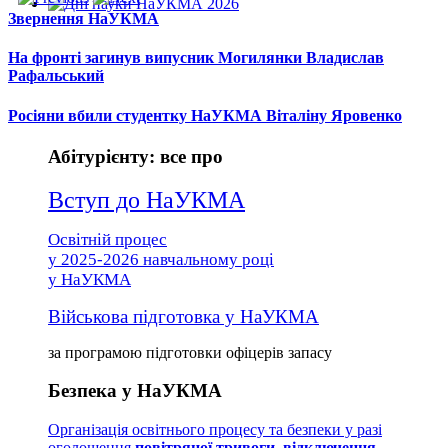
Звернення НаУКМА
На фронті загинув випусник Могилянки Владислав
Рафальський
Росіяни вбили студентку НаУКМА Віталіну Яровенко
Абітурієнту: все про
Вступ до НаУКМА
Освітній процес
у 2025-2026 навчальному році
у НаУКМА
Військова підготовка у НаУКМА
за програмою підготовки офіцерів запасу
Безпека у НаУКМА
Організація освітнього процесу та безпеки у разі
оголошення
повітряної тривоги, відключення