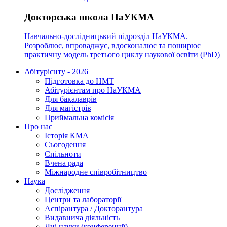
Докторська школа НаУКМА
Навчально-дослідницький підрозділ НаУКМА.
Розроблює, впроваджує, вдосконалює та поширює
практичну модель третього циклу наукової освіти (PhD)
Абітурієнту - 2026
Підготовка до НМТ
Абітурієнтам про НаУКМА
Для бакалаврів
Для магістрів
Приймальна комісія
Про нас
Історія КМА
Сьогодення
Спільноти
Вчена рада
Міжнародне співробітництво
Наука
Дослідження
Центри та лабораторії
Аспірантура / Докторантура
Видавнича діяльність
Дні науки (конференції)