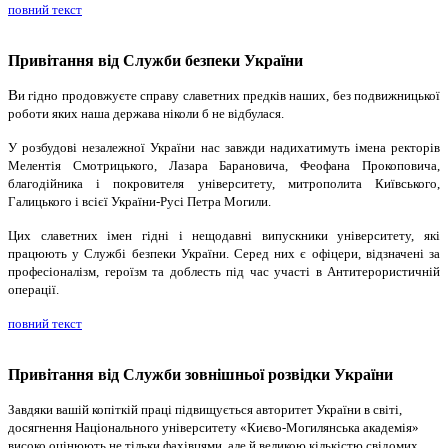
повний текст
Привітання від Служби безпеки України
В
и гідно продовжуєте справу славетних предків наших, без подвижницької
роботи яких наша держава ніколи б не відбулася.
У розбудові незалежної України нас завжди надихатимуть імена ректорів
Мелентія Смотрицького, Лазара Барановича, Феофана Прокоповича,
благодійника і покровителя університету, митрополита Київського,
Галицького і всієї України-Русі Петра Могили.
Цих славетних імен гідні і нещодавні випускники університету, які
працюють у Службі безпеки України. Серед них є офіцери, відзначені за
професіоналізм, героїзм та доблесть під час участі в Антитерористичній
операції.
повний текст
Привітання від Служби зовнішньої розвідки України
Завдяки вашій копіткій праці підвищується авторитет України в світі,
досягнення Національного університету «Києво-Могилянська академія»
високо оцінюють не тільки фахівцями, але й великою кількістю свідомих