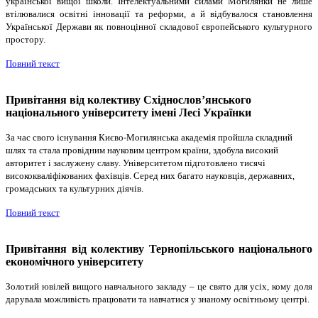
української вищої школи. Інтелектуальними силами Могилянки не лише
втілювалися освітні інновації та реформи, а й відбувалося становлення
Української Держави як повноцінної складової європейського культурного
простору.
Повний текст
Привітання від колективу Східнослов’янського
національного університету імені Лесі Українки
За час свого існування Києво-Могилянська академія пройшла складний
шлях та стала провідним науковим центром країни, здобула високий
авторитет і заслужену славу. Університетом підготовлено тисячі
висококваліфікованих фахівців. Серед них багато науковців, державних,
громадських та культурних діячів.
Повний текст
Привітання від колективу Тернопільського національного
економічного університету
Золотий ювілей вищого навчального закладу – це свято для усіх, кому доля
дарувала можливість працювати та навчатися у знаному освітньому центрі.