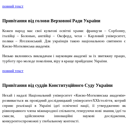
повний текст
Привітання від голови Верховної Ради України
Кожен народ має свої культові освітні храми: французи – Сорбонну,
італійці – Болонью, англійці – Оксфорд, чехи – Карловий університет,
поляки – Ягеллонський. Для українців такою національною святинею є
Києво-Могилянська академія.
Низько вклоняюсь викладачам і науковцям академії за їх звитяжну працю,
турботу про молоде покоління, віру в краще прийдешнє України.
повний текст
Привітання від суддів Конституційного Суду України
Нехай і надалі Національний університет «Києво-Могилянська академія»
розвивається як провідний дослідницький університетXXIстоліття, котрий
сприяє реалізації в Україні ідеї освіченої нації, її утвердженню як
рівноправного члена міжнародної спільноти, генеруючи нові знання, ідеї та
смисли, здійснюючи інноваційні наукові дослідження,
конкурентоспроможні у глобальному контексті.