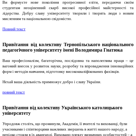
Ви формуєте нове покоління прогресивної еліти, передаючи своїм
студентам неоціненний скарб високої професійної майстерності та
лідерства. Добру славу університету творили і творять люди з новим
мисленням та національною свідомістю.
Повний текст
Привітання від колективу Тернопільського національного
педагогічного університету імені Володимира Гнатюка
Ваш професіоналізм, багаторічна, послідовна та наполеглива праця – це
вагомий внесок у розвиток науки, розробку та впровадження інноваційних
форм і методів навчання, підготовку висококваліфікованих фахівців.
Нехай ваша діяльність примножує добро і славу України.
повний текст
Привітання від колективу Українського католицького
університету
Упродовж століть, що проминули, Академія, її вчителі та вихованці, були
учасниками і співтворцями важливих звершень в житті нашого народу, а
нерідко стояли в їх авангарді. Виховано плеяду визначних особистостей – а