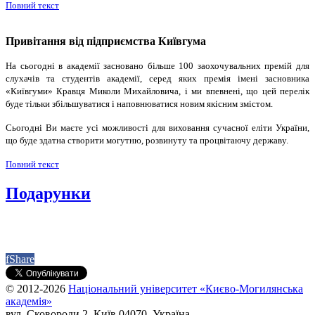
Повний текст
Привітання від підприємства Київгума
На сьогодні в академії засновано більше 100 заохочувальних премій для
слухачів та студентів академії, серед яких премія імені засновника
«Київгуми» Кравця Миколи Михайловича, і ми впевнені, що цей перелік
буде тільки збільшуватися і наповнюватися новим якісним змістом.
Сьогодні Ви маєте усі можливості для виховання сучасної еліти України,
що буде здатна створити могутню, розвинуту та процвітаючу державу.
Повний текст
Подарунки
f
Share
© 2012-2026
Національний університет «Києво-Могилянська
академія»
вул. Сковороди 2, Київ 04070, Україна