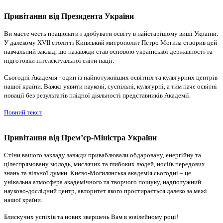
Привітання від Президента України
Ви маєте честь працювати і здобувати освіту в найстарішому виші України.
У далекому XVII столітті Київський митрополит Петро Могила створив цей
навчальний заклад, що назавжди став основою української державності та
підготовки інтелектуальної еліти нації.
Сьогодні Академія - один із найпотужніших освітніх та культурних центрів
нашої країни. Важко уявити наукові, суспільні, культурні, а тим паче освітні
новації без результатів плідної діяльності представників Академії.
Повний текст
Привітання від Прем’єр-Міністра України
Стіни вашого закладу завжди приваблювали обдаровану, енергійну та
цілеспрямовану молодь, мислячих та глибоких людей, носіїв передових
знань та вільної думки. Києво-Могилянська академія сьогодні – це
унікальна атмосфера академічного та творчого пошуку, надпотужний
науково-дослідний центр, авторитет якого простирається далеко за межі
нашої країни.
Блискучих успіхів та нових звершень Вам в ювілейному році!