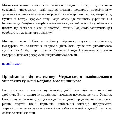
Могилянка вражає свою багатоликістю: з одного боку – це великий
сучасний університет, який навчає молодь, поширює просвітницьку
діяльність та потужно впливає на розвиток культури, мистецтва, літератури,
музики й театру, формує нову національну ідентичність українця, а з
іншого – це безцінна історія становлення сучасної науки і суспільства в
цілому, що завмерла в часі й просторі, ставши надійною запорукою для
особистого і державного розвитку.
Ми щиро вдячні Вам за всебічну підтримку наукових, соціальних,
культурних та політичних напрямів діяльності сучасного українського
суспільства й від щирого серця бажаємо і надалі впевнено крокувати
модерних шляхом реформування української освіти.
повний текст
Привітання від колективу Черкаського національного
університету імені Богдана Хмельницького
Ваш університет має славну історію, добрі традиції та непересічні
здобутки. Він є одним із провідних навчально-наукових центрів України.
Саме тому випускники, серед яких державні діячі, представники влади всіх
рівнів, видатні вчені, керівники навчальних закладів, підприємств,
журналісти – це заслужена слава Києво-Могилянської академії, що сягає
далеко за межі України.