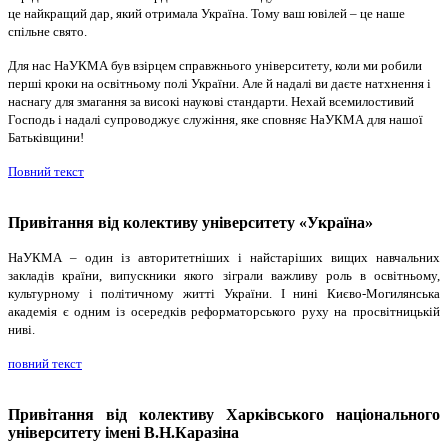
це найкращий дар, який отримала Україна. Тому ваш ювілей – це наше
спільне свято.
Для нас НаУКМА був взірцем справжнього університету, коли ми робили
перші кроки на освітньому полі України. Але й надалі ви даєте натхнення і
наснагу для змагання за високі наукові стандарти. Нехай всемилостивий
Господь і надалі супроводжує служіння, яке сповняє НаУКМА для нашої
Батьківщини!
Повний текст
Привітання від колективу університету «Україна»
НаУКМА – один із авторитетніших і найстаріших вищих навчальних
закладів країни, випускники якого зіграли важливу роль в освітньому,
культурному і політичному житті України. І нині Києво-Могилянська
академія є одним із осередків реформаторського руху на просвітницькій
ниві.
повний текст
Привітання від колективу Харківського національного
університету імені В.Н.Каразіна