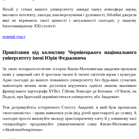
Нехай у стінах вашого університету завжди панує атмосфера науки,
високого інтелекту, злагоди, взаєморозуміння і духовності, біблійні джерела
якої не втрачають своєї цінності і актуальності сьогодні, у нашому
багатовимірному ХХІ столітті.
повний текст
Привітання від колективу Чернівецького національного
університету імені Юрія Федьковича
За свою чотирьохсотлітню історію Києво-Могилянська академія проклала
шлях у широкий світ й зростила тисячі й тисячі світочів науки і культури.
Адже сьогодні до вашого поважного університету без будь-яких сучасних
навігаторів можна легко дістатися керуючись однією лишень вказівкою
французького картографа XVIIст. Гійома Левасаре де Боплана: «У Києві, на
Подолі, при Братській церквіміститься університет, або Академія».
Тож дотримуйтесь історичного Статуту Академії, в якій була прописана
«всестановість» - право навчатися усім (від дітей аристократії до селян). А
сьогодні просто виховуйте молоду аристократичну еліту й у плинному часі
«tempusfugit» продовжуйте увіковічнювати славу Києво-Могилянської
«AkademiaSempiterna».