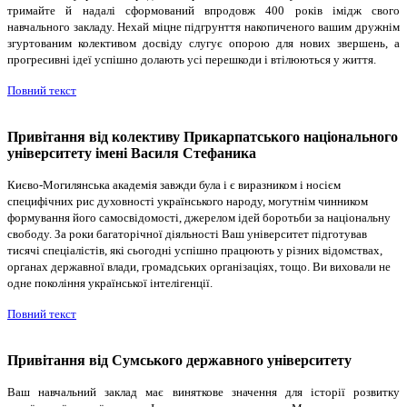
тримайте й надалі сформований впродовж 400 років імідж свого
навчального закладу. Нехай міцне підгрунття накопиченого вашим дружнім
згуртованим колективом досвіду слугує опорою для нових звершень, а
прогресивні ідеї успішно долають усі перешкоди і втілюються у життя.
Повний текст
Привітання від колективу Прикарпатського національного
університету імені Василя Стефаника
Києво-Могилянська академія завжди була і є виразником і носієм
специфічних рис духовності українського народу, могутнім чинником
формування його самосвідомості, джерелом ідей боротьби за національну
свободу. За роки багаторічної діяльності Ваш університет підготував
тисячі спеціалістів, які сьогодні успішно працюють у різних відомствах,
органах державної влади, громадських організаціях, тощо. Ви виховали не
одне покоління української інтелігенції.
Повний текст
Привітання від Сумського державного університету
Ваш навчальний заклад має виняткове значення для історії розвитку