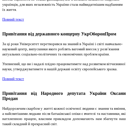
українців, для яких незалежність України стала найвидатнішим надбанням
їх життя.
Повний текст
Привітання від державного концерну УкрОборонПром
За ці роки Університет перетворився на знаний в Україні і світі навчально-
науковий центр, випускники якого роблять вагомий внесок у розв’язання
актуальних соціально-політичних та економічних проблем країни.
Упевнений, що ви і надалі плідно працюватимете над розвитком вітчизняної
науки, утверджуватимете в нашій державі освіту європейського зразка.
Повний текст
Привітання від Народного депутата України Оксани
Продан
Найдорожчим скарбом у житті кожної освіченої людини є знання та вміння,
а найсвятішими людьми після батьківської опіки є вчителі та наставники, які
натхненною працею, власним прикладом допомагають нам збагнути наш
такий складний й прекрасний світ.