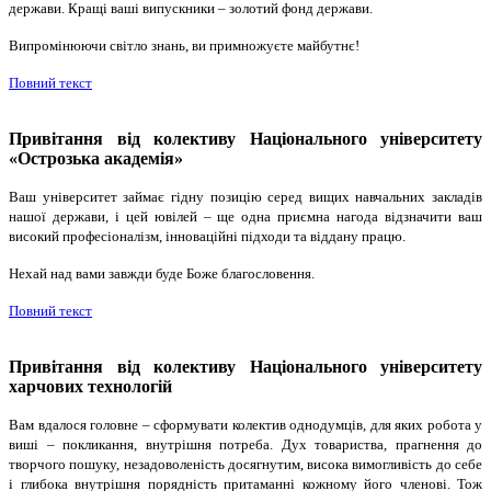
держави. Кращі ваші випускники – золотий фонд держави.
Випромінюючи світло знань, ви примножуєте майбутнє!
Повний текст
Привітання від колективу Національного університету
«Острозька академія»
Ваш університет займає гідну позицію серед вищих навчальних закладів
нашої держави, і цей ювілей – ще одна приємна нагода відзначити ваш
високий професіоналізм, інноваційні підходи та віддану працю.
Нехай над вами завжди буде Боже благословення.
Повний текст
Привітання від колективу Національного університету
харчових технологій
Вам вдалося головне – сформувати колектив однодумців, для яких робота у
виші – покликання, внутрішня потреба. Дух товариства, прагнення до
творчого пошуку, незадоволеність досягнутим, висока вимогливість до себе
і глибока внутрішня порядність притаманні кожному його членові. Тож