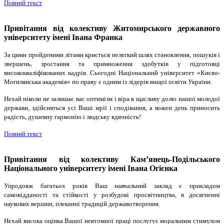
Повний текст
Привітання від колективу Житомирського державного
університету імені Івана Франка
За цими пройденими літами криється нелегкий шлях становлення, пошуків і
звершень, зростання та примноження здобутків у підготовці
висококваліфікованих кадрів. Сьогодні Національний університет «Києво-
Могилянська академія» по праву є одним із лідерів вищої освіти України.
Нехай ніколи не залишає вас оптимізм і віра в щасливу долю нашої молодої
держави, здійсняться усі Ваші мрії і сподівання, а кожен день приносить
радість, душевну гармонію і людську вдячність!
Повний текст
Привітання від колективу Кам’янець-Подільського
Національного університету імені Івана Огієнка
Упродовж багатьох років Ваш навчальний заклад є прикладом
самовідданості та стійкості у розбудові просвітництва, в досягненні
наукових вершин, плеканні традицій державотворення.
Нехай висока оцінка Вашої невтомної праці послугує моральним стимулом