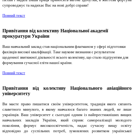
супроводжує та надихає Вас на нові добрі справи!
Повний текст
Привітання від колективу Національної академії
прокуратури України
Ваш навчальний заклад став національним флагманом у сфері підготовки
фахівців високої кваліфікації. Таке наукове визнання є результатом
щоденної звитяжної діяльності всього колективу, що стало підґрунтям для
формування сучасної еліти нашої країни.
Повний текст
Привітання від колективу Національного авіаційного
університету
Ви маєте право пишатися своїм університетом, традиція якого сягають
славетного минулого, в якому навчалося багато знаних людей, не лише
українців. Ваш університет є сьогодні одним із найпрестижніших вищих
навчальних закладів України, який сприяє самореалізації молодого
покоління, формує високоосвітченість, надає сучасну вищу освіту
відповідно до суспільних потреб, зумовлених розвитком української