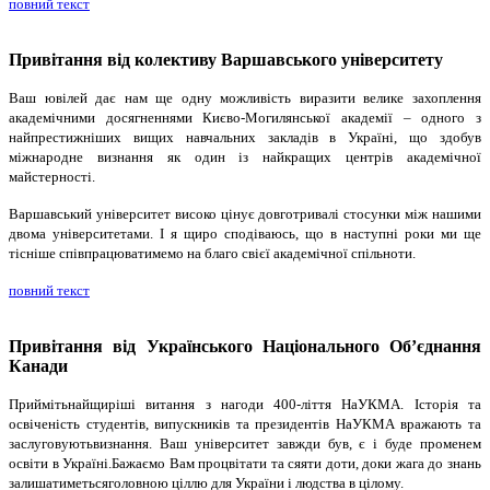
повний текст
Привітання від колективу Варшавського університету
Ваш ювілей дає нам ще одну можливість виразити велике захоплення
академічними досягненнями Києво-Могилянської академії – одного з
найпрестижніших вищих навчальних закладів в Україні, що здобув
міжнародне визнання як один із найкращих центрів академічної
майстерності.
Варшавський університет високо цінує довготривалі стосунки між нашими
двома університетами. І я щиро сподіваюсь, що в наступні роки ми ще
тісніше співпрацюватимемо на благо свієї академічної спільноти.
повний текст
Привітання від Українського Національного Об’єднання
Канади
Приймітьнайщиріші витання з нагоди 400-ліття НаУКМА. Історія та
освіченість студентів, випускників та президентів НаУКМА вражають та
заслуговуютьвизнання. Ваш університет завжди був, є і буде променем
освіти в Україні.Бажаємо Вам процвітати та сяяти доти, доки жага до знань
залишатиметьсяголовною ціллю для України і людства в цілому.