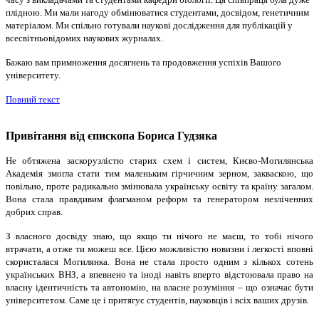
плідною. Ми мали нагоду обмінюватися студентами, досвідом, генетичним
матеріалом. Ми спільно готували наукові дослідження для публікацій у
всесвітньовідомих наукових журналах.
Бажаю вам примноження досягнень та продовження успіхів Вашого
університету.
Повний текст
Привітання від єпископа Бориса Гудзяка
Не обтяжена заскорузлістю старих схем і систем, Києво-Могилянська
Академія змогла стати тим маленьким гірчичним зерном, закваскою, що
повільно, проте радикально змінювала українську освіту та країну загалом.
Вона стала правдивим флагманом реформ та генератором незліченних
добрих справ.
З власного досвіду знаю, що якщо ти нічого не маєш, то тобі нічого
втрачати, а отже ти можеш все. Цією можливістю новизни і легкості вповні
скористалася Могилянка. Вона не стала просто одним з кількох сотень
українських ВНЗ, а впевнено та іноді навіть вперто відстоювала право на
власну ідентичність та автономію, на власне розуміння – що означає бути
університетом. Саме це і притягує студентів, науковців і всіх ваших друзів.