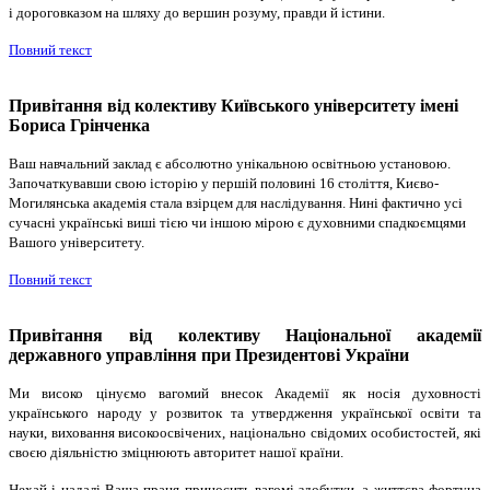
і дороговказом на шляху до вершин розуму, правди й істини.
Повний текст
Привітання від колективу Київського університету імені
Бориса Грінченка
Ваш навчальний заклад є абсолютно унікальною освітньою установою.
Започаткувавши свою історію у першій половині 16 століття, Києво-
Могилянська академія стала взірцем для наслідування. Нині фактично усі
сучасні українські виші тією чи іншою мірою є духовними спадкоємцями
Вашого університету.
Повний текст
Привітання від колективу Національної академії
державного управління при Президентові України
Ми високо цінуємо вагомий внесок Академії як носія духовності
українського народу у розвиток та утвердження української освіти та
науки, виховання високоосвічених, національно свідомих особистостей, які
своєю діяльністю зміцнюють авторитет нашої країни.
Нехай і надалі Ваша праця приносить вагомі здобутки, а життєва фортуна