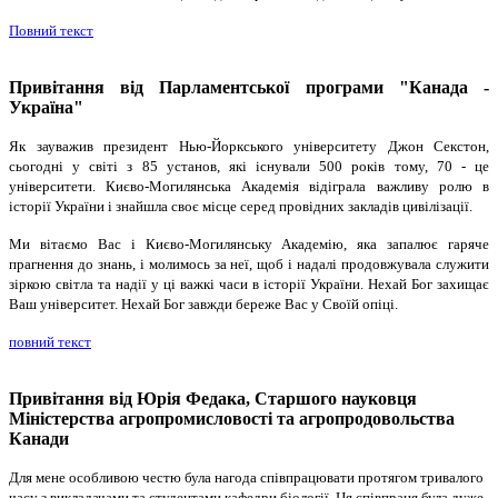
Повний текст
Привітання від Парламентської програми "Канада -
Україна"
Як зауважив президент Нью-Йоркського університету Джон Секстон,
сьогодні у світі з 85 установ, які існували 500 років тому, 70 - це
університети. Києво-Могилянська Академія відіграла важливу ролю в
історії України і знайшла своє місце серед провідних закладів цивілізації.
Ми вітаємо Вас і Києво-Могилянську Академію, яка запалює гаряче
прагнення до знань, і молимось за неї, щоб і надалі продовжувала служити
зіркою світла та надії у ці важкі часи в історії України. Нехай Бог захищає
Ваш університет. Нехай Бог завжди береже Вас у Своїй опіці.
повний текст
Привітання від Юрія Федака, Старшого науковця
Міністерства агропромисловості та агропродовольства
Канади
Для мене особливою честю була нагода співпрацювати протягом тривалого
часу з викладачами та студентами кафедри біології. Ця співпраця була дуже