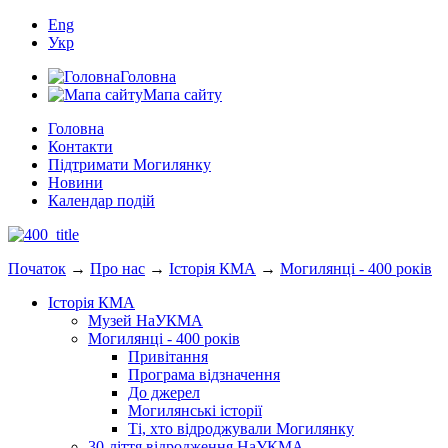
Eng
Укр
Головна
Мапа сайту
Головна
Контакти
Підтримати Могилянку
Новини
Календар подій
Початок
→
Про нас
→
Історія КМА
→
Могилянці - 400 років
Історія КМА
Музей НаУКМА
Могилянці - 400 років
Привітання
Програма відзначення
До джерел
Могилянські історії
Ті, хто відроджували Могилянку
30-ліття відродження НаУКМА