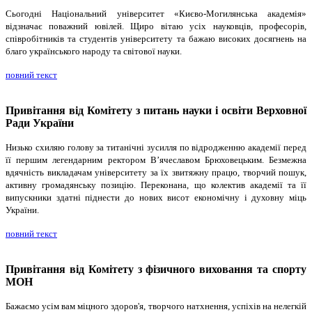
Сьогодні Національний університет «Києво-Могилянська академія»
відзначає поважний ювілей. Щиро вітаю усіх науковців, професорів,
співробітників та студентів університету та бажаю високих досягнень на
благо українського народу та світової науки.
повний текст
Привітання від Комітету з питань науки і освіти Верховної
Ради України
Низько схиляю голову за титанічні зусилля по відродженню академії перед
її першим легендарним ректором В’ячеславом Брюховецьким. Безмежна
вдячність викладачам університету за їх звитяжну працю, творчий пошук,
активну громадянську позицію. Переконана, що колектив академії та її
випускники здатні піднести до нових висот економічну і духовну міць
України.
повний текст
Привітання від Комітету з фізичного виховання та спорту
МОН
Бажаємо усім вам міцного здоров'я, творчого натхнення, успіхів на нелегкій