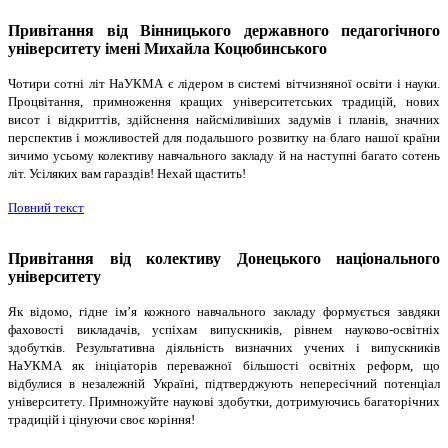
Привітання від Вінницького державного педагогічного
університету імені Михайла Коцюбинського
Чотири сотні літ НаУКМА є лідером в системі вітчизняної освіти і науки.
Процвітання, примноження кращих університетських традицій, нових
висот і відкриттів, здійснення найсміливіших задумів і планів, значних
перспектив і можливостей для подальшого розвитку на благо нашої країни
зичимо усьому колективу навчального закладу й на наступні багато сотень
літ. Усіляких вам гараздів! Нехай щастить!
Повний текст
Привітання від колективу Донецького національного
університету
Як відомо, гідне ім’я кожного навчального закладу формується завдяки
фаховості викладачів, успіхам випускників, рівнем науково-освітніх
здобутків. Результативна діяльність визначних учених і випускників
НаУКМА як ініціаторів переважної більшості освітніх реформ, що
відбулися в незалежній Україні, підтверджують непересічний потенціал
університету. Примножуйте наукові здобутки, дотримуючись багаторічних
традицій і цінуючи своє коріння!