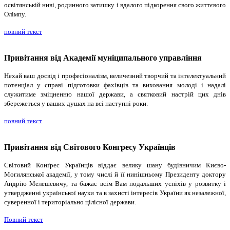
освітянській ниві, родинного затишку і вдалого підкорення свого життєвого
Олімпу.
повний текст
Привітання від Академії муніципального управління
Нехай ваш досвід і професіоналізм, величезний творчий та інтелектуальний
потенціал у справі підготовки фахівців та виховання молоді і надалі
служитиме зміцненню нашої держави, а святковий настрій цих днів
збережеться у ваших душах на всі наступні роки.
повний текст
Привітання від Світового Конгресу Українців
Світовий Конґрес Українців віддає велику шану будівничим Києво-
Могилянської академії, у тому числі й її нинішньому Президенту доктору
Андрію Мелешевичу, та бажає всім Вам подальших успіхів у розвитку і
утвердженні української науки та в захисті інтересів України як незалежної,
суверенної і територіально цілісної держави.
Повний текст