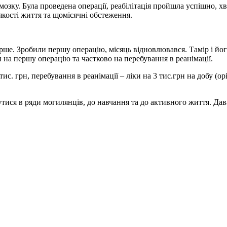
мозку. Була проведена операції, реабілітація пройшла успішно, х
кості життя та щомісячні обстеження.
гірше. Зробили першу операцію, місяць відновлювався. Тамір і й
на першу операцію та частково на перебування в реанімації.
. грн, перебування в реанімації – ліки на 3 тис.грн на добу (оріє
утися в ряди могилянців, до навчання та до активного життя. Д