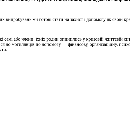
 випробувань ми готові стати на захист і допомогу як своїй краї
 самі або члени їхніх родин опинились у кризовій життєвій ситу
ся до могилянців по допомогу – фінансову, організаційну, психо
ути.