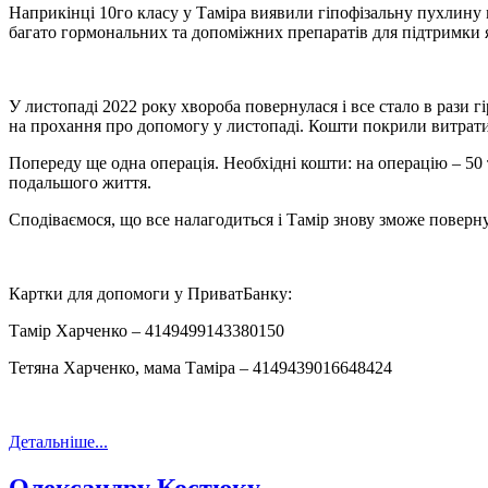
Наприкінці 10го класу у Таміра виявили гіпофізальну пухлину 
багато гормональних та допоміжних препаратів для підтримки я
У листопаді 2022 року хвороба повернулася і все стало в рази 
на прохання про допомогу у листопаді. Кошти покрили витрати 
Попереду ще одна операція. Необхідні кошти: на операцію – 50 тис
подальшого життя.
Сподіваємося, що все налагодиться і Тамір знову зможе поверн
Картки для допомоги у ПриватБанку:
Тамір Харченко – 4149499143380150
Тетяна Харченко, мама Таміра – 4149439016648424
Детальніше...
Олександру Костюку