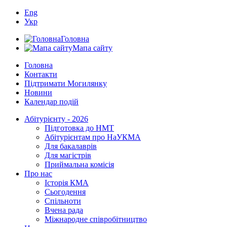
Eng
Укр
Головна
Мапа сайту
Головна
Контакти
Підтримати Могилянку
Новини
Календар подій
Абітурієнту - 2026
Підготовка до НМТ
Абітурієнтам про НаУКМА
Для бакалаврів
Для магістрів
Приймальна комісія
Про нас
Історія КМА
Сьогодення
Спільноти
Вчена рада
Міжнародне співробітництво