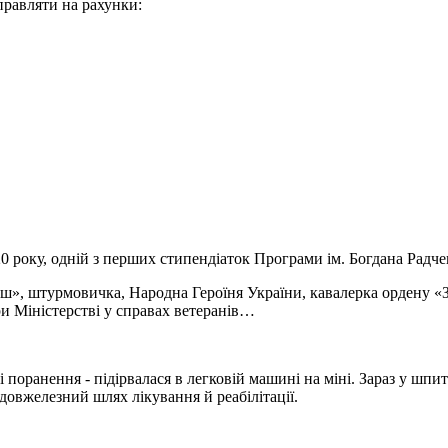
правляти на рахунки:
0 року, одній з перших стипендіаток Програми ім. Богдана Ра
, штурмовичка, Народна Героїня України, кавалерка ордену «За м
и Міністерстві у справах ветеранів…
оранення - підірвалася в легковій машині на міні. Зараз у шпита
– довжелезний шлях лікування й реабілітації.