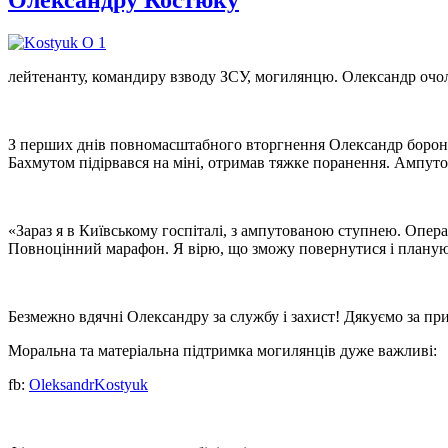
лейтенанту, командиру взводу ЗСУ, могилянцю. Олександр оч
З перших днів повномасштабного вторгнення Олександр боронить
Бахмутом підірвався на міні, отримав тяжке поранення. Ампуто
«Зараз я в Київському госпіталі, з ампутованою ступнею. Опер
Повноцінний марафон. Я вірю, що зможу повернутися і планую 
Безмежно вдячні Олександру за службу і захист! Дякуємо за пр
Моральна та матеріальна підтримка могилянців дуже важливі:
fb:
OleksandrKostyuk