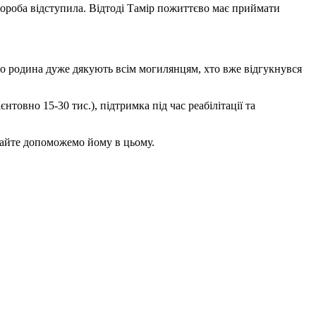
вороба відступила. Відтоді Тамір пожиттєво має приймати
ого родина дуже дякують всім могилянцям, хто вже відгукнувся
нтовно 15-30 тис.), підтримка під час реабілітації та
авайте допоможемо йому в цьому.