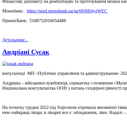
Фінансову допомогу на реабілітацію та протезування можна на
Монобанк:
https://send.monobank.ua/jar/6NMJ4yzWEC
ПриватБанк: 5168752016654488
Детальніше...
Андріані Сусак
випускниці МП «Публічне управління та адміністрування» 202
Андріана – військовослужбовиця, сержантка з позивним «Малиш»
Національна консультантка ООН з питань гендерної рівності пр
На початку грудня 2022 під Херсоном отримала множинні тяжкі п
нею найкращі лікарі, в лікарні все є: обладнання, ліки. Надалі 