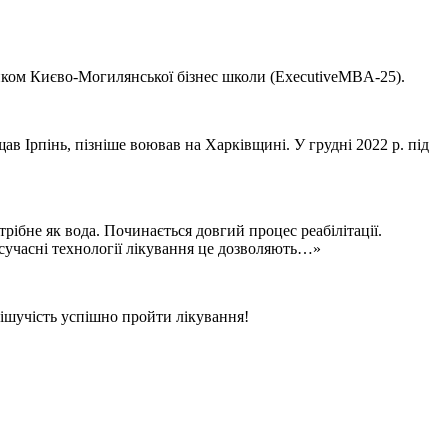
ом Києво-Могилянської бізнес школи (ExecutiveMBA-25).
 Ірпінь, пізніше воював на Харківщині. У грудні 2022 р. під
ібне як вода. Починається довгий процес реабілітації.
сучасні технології лікування це дозволяють…»
 рішучість успішно пройти лікування!