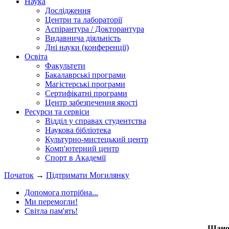
Наука
Дослідження
Центри та лабораторії
Аспірантура / Докторантура
Видавнича діяльність
Дні науки (конференції)
Освіта
Факультети
Бакалаврські програми
Магістерські програми
Сертифікатні програми
Центр забезпечення якості
Ресурси та сервіси
Відділ у справах студентства
Наукова бібліотека
Культурно-мистецький центр
Комп'ютерний центр
Спорт в Академії
Початок
→
Підтримати Могилянку
Допомога потрібна...
Ми перемогли!
Світла пам'ять!
Шанов