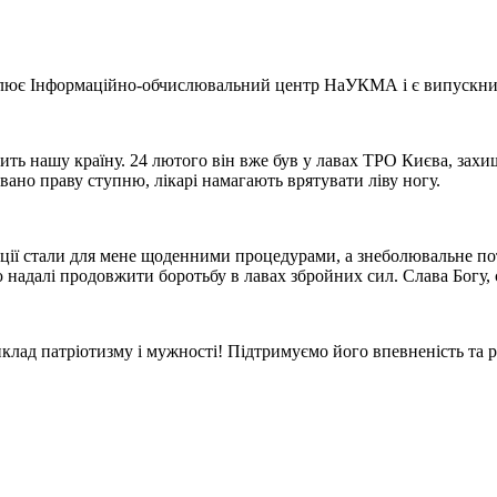
олює Інформаційно-обчислювальний центр НаУКМА і є випускник
 нашу країну. 24 лютого він вже був у лавах ТРО Києва, захищав
вано праву ступню, лікарі намагають врятувати ліву ногу.
ації стали для мене щоденними процедурами, а знеболювальне потр
надалі продовжити боротьбу в лавах збройних сил. Слава Богу, 
иклад патріотизму і мужності! Підтримуємо його впевненість та