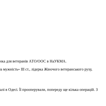
дченка для ветеранів АТО/ООС в НаУКМА.
ужність» ІІІ ст., лідерка Жіночого ветеранського руху,
лі в Одесі. Її прооперували, попереду ще кілька операцій. З