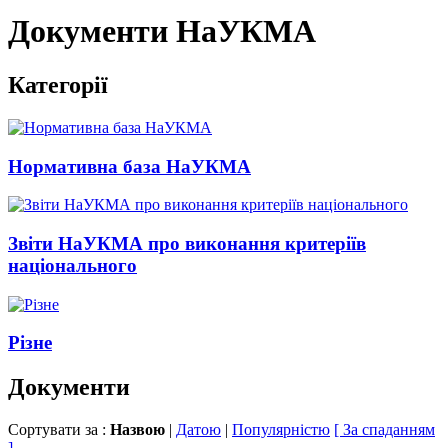
Документи НаУКМА
Категорії
Нормативна база НаУКМА
Звіти НаУКМА про виконання критеріїв
національного
Різне
Документи
Сортувати за :
Назвою
|
Датою
|
Популярністю
[ За спаданням
]