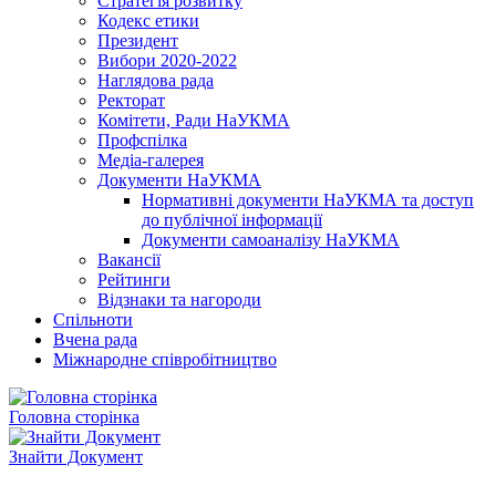
Стратегія розвитку
Кодекс етики
Президент
Вибори 2020-2022
Наглядова рада
Ректорат
Комітети, Ради НаУКМА
Профспілка
Медіа-галерея
Документи НаУКМА
Нормативні документи НаУКМА та доступ
до публічної інформації
Документи самоаналізу НаУКМА
Вакансії
Рейтинги
Відзнаки та нагороди
Спільноти
Вчена рада
Міжнародне співробітництво
Головна сторінка
Знайти Документ