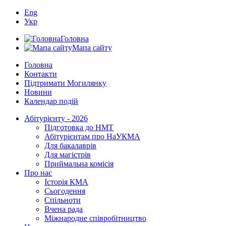
Eng
Укр
Головна
Мапа сайту
Головна
Контакти
Підтримати Могилянку
Новини
Календар подій
Абітурієнту - 2026
Підготовка до НМТ
Абітурієнтам про НаУКМА
Для бакалаврів
Для магістрів
Приймальна комісія
Про нас
Історія КМА
Сьогодення
Спільноти
Вчена рада
Міжнародне співробітництво