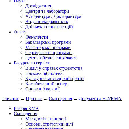
Наука
Дослідження
Центри та лабораторії
Аспірантура / Докторантура
Видавнича діяльність
Дні науки (конференції)
Освіта
Факультети
Бакалаврські програми
Магістерські програми
Сертифікатні програми
Центр забезпечення якості
Ресурси та сервіси
Відділ у справах студентства
Наукова бібліотека
Культурно-мистецький центр
Комп'ютерний центр
Спорт в Академії
Початок
→
Про нас
→
Сьогодення
→
Документи НаУКМА
Історія КМА
Сьогодення
Місія, візія і цінності
Основні стратегічні цілі